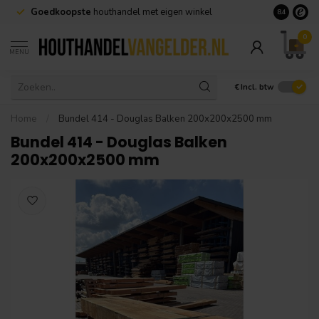
Goedkoopste
houthandel met eigen winkel
Geen minim
8.4
0
MENU
€
Incl. btw
Home
/
Bundel 414 - Douglas Balken 200x200x2500 mm
Bundel 414 - Douglas Balken
200x200x2500 mm