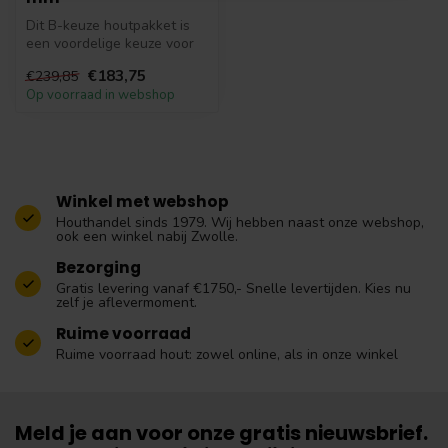
Dit B-keuze houtpakket is
een voordelige keuze voor
wie stevig constructiehout
€183,75
€239,85
z...
Op voorraad in webshop
Winkel met webshop
Houthandel sinds 1979. Wij hebben naast onze webshop,
ook een winkel nabij Zwolle.
Bezorging
Gratis levering vanaf €1750,- Snelle levertijden. Kies nu
zelf je aflevermoment.
Ruime voorraad
Ruime voorraad hout: zowel online, als in onze winkel
Meld je aan voor onze gratis nieuwsbrief.