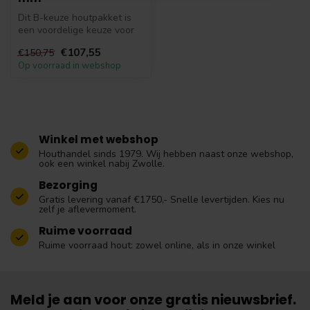
Dit B-keuze houtpakket is
een voordelige keuze voor
wie stevig constructiehout
€107,55
€150,75
z...
Op voorraad in webshop
Winkel met webshop
Houthandel sinds 1979. Wij hebben naast onze webshop,
ook een winkel nabij Zwolle.
Bezorging
Gratis levering vanaf €1750,- Snelle levertijden. Kies nu
zelf je aflevermoment.
Ruime voorraad
Ruime voorraad hout: zowel online, als in onze winkel
Meld je aan voor onze gratis nieuwsbrief.