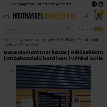
Goedkoopste
houthandel met eigen winkel
Geen minim
8.4
0
MENU
€
Incl. btw
Home
/
Gaaselement met kader | H180xB90cm | Onbehandeld
hardhout | Winkel Actie
Gaaselement met kader | H180xB90cm
| Onbehandeld hardhout | Winkel Actie