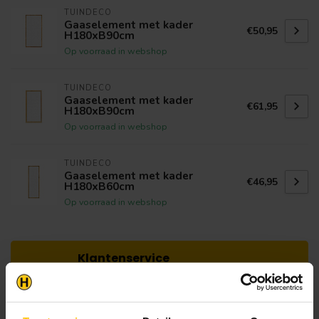
TUINDECO
Gaaselement met kader
€50,95
H180xB90cm
Op voorraad in webshop
TUINDECO
Gaaselement met kader
€61,95
H180xB90cm
Op voorraad in webshop
TUINDECO
Gaaselement met kader
€46,95
H180xB60cm
Op voorraad in webshop
Klantenservice
Heb je een vraag? Stel je vraag via onze chat,
bekijk onze
veelgestelde vragen
of neem
contact op met de
klantenservice
. Wij helpen u