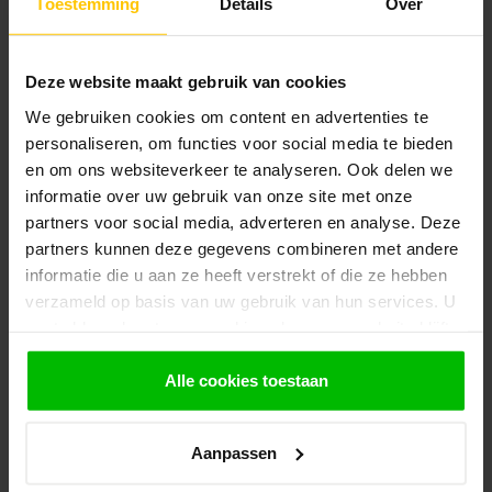
graag verder met het samenstellen van uw
Toestemming
Details
Over
bestelling.
Afhalen en zeker weten dan uw
Deze website maakt gebruik van cookies
producten aanwezig zijn?:
1.
Voeg alle gewenste producten toe in de
We gebruiken cookies om content en advertenties te
winkelwagen.
personaliseren, om functies voor social media te bieden
en om ons websiteverkeer te analyseren. Ook delen we
2.
Ga naar de “Mijn Winkelwagen” pagina.
informatie over uw gebruik van onze site met onze
3.
Rond de bestelling af waarbij je kiest voor
partners voor social media, adverteren en analyse. Deze
afhalen in de winkel. Vermeld in het
partners kunnen deze gegevens combineren met andere
opmerkingen veld de gewenste afhaaldatum.
informatie die u aan ze heeft verstrekt of die ze hebben
Let op!
verzameld op basis van uw gebruik van hun services. U
Je krijgt van ons bericht wanneer jouw
gaat akkoord met onze cookies als u onze website blijft
bestelling gereed staat om af te halen. Wij
gebruiken.
leggen bestellingen klaar en bestellen
Alle cookies toestaan
eventueel artikelen die niet voorradig zijn bij
onze leverancier. Dit doen wij alleen wanneer
uw bestelling vooraf per iDeal voldaan is.
Aanpassen