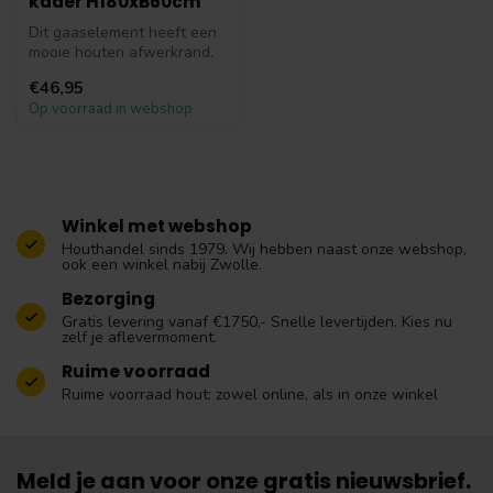
kader H180xB60cm
Dit gaaselement heeft een
mooie houten afwerkrand.
Het kader is gemaakt van
€46,95
geïm...
Op voorraad in webshop
Winkel met webshop
Houthandel sinds 1979. Wij hebben naast onze webshop,
ook een winkel nabij Zwolle.
Bezorging
Gratis levering vanaf €1750,- Snelle levertijden. Kies nu
zelf je aflevermoment.
Ruime voorraad
Ruime voorraad hout: zowel online, als in onze winkel
Meld je aan voor onze gratis nieuwsbrief.