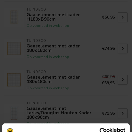
TUINDECO
Gaaselement met kader
€50,95
H180xB90cm
Op voorraad in webshop
TUINDECO
Gaaselement met kader
€74,95
180x180cm
Op voorraad in webshop
TUINDECO
€60,95
Gaaselement met kader
180x180cm
€59,95
Op voorraad in webshop
TUINDECO
Gaaselement met
Lariks/Douglas Houten Kader
€71,95
180x90cm
Op voorraad in webshop