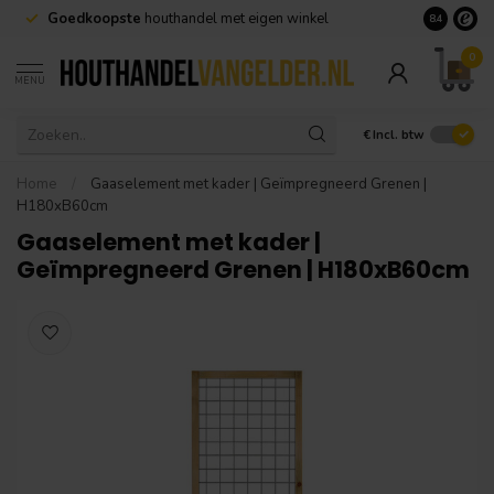
Goedkoopste
houthandel met eigen winkel
Geen minim
8.4
0
MENU
€
Incl. btw
Home
/
Gaaselement met kader | Geïmpregneerd Grenen |
H180xB60cm
Gaaselement met kader |
Geïmpregneerd Grenen | H180xB60cm