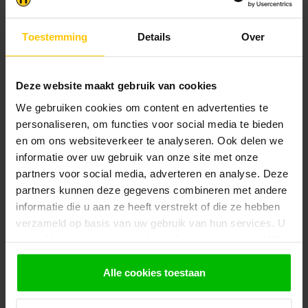
Klantenservice
Toestemming
Details
Over
Heb je een vraag? Stel je vraag via onze chat,
bekijk onze
veelgestelde vragen
of neem
contact op met de
klantenservice
. Wij helpen u
Deze website maakt gebruik van cookies
graag verder met het samenstellen van uw
We gebruiken cookies om content en advertenties te
bestelling.
personaliseren, om functies voor social media te bieden
Afhalen en zeker weten dan uw
en om ons websiteverkeer te analyseren. Ook delen we
producten aanwezig zijn?:
informatie over uw gebruik van onze site met onze
1.
Voeg alle gewenste producten toe in de
partners voor social media, adverteren en analyse. Deze
winkelwagen.
partners kunnen deze gegevens combineren met andere
2.
Ga naar de “Mijn Winkelwagen” pagina.
informatie die u aan ze heeft verstrekt of die ze hebben
verzameld op basis van uw gebruik van hun services. U
3.
Rond de bestelling af waarbij je kiest voor
gaat akkoord met onze cookies als u onze website blijft
afhalen in de winkel. Vermeld in het
opmerkingen veld de gewenste afhaaldatum.
gebruiken.
Alle cookies toestaan
Let op!
Je krijgt van ons bericht wanneer jouw