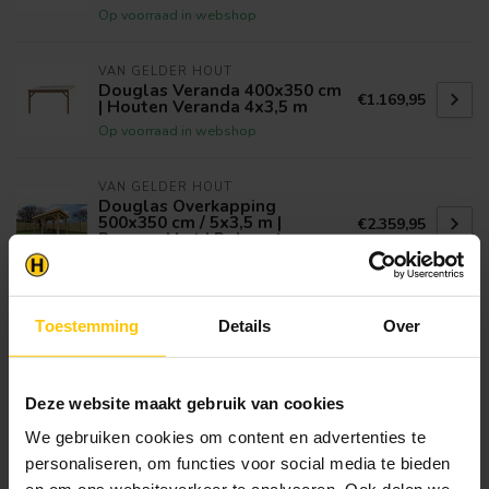
Op voorraad in webshop
VAN GELDER HOUT
Douglas Veranda 400x350 cm
€1.169,95
| Houten Veranda 4x3,5 m
Op voorraad in webshop
VAN GELDER HOUT
Douglas Overkapping
500x350 cm / 5x3,5 m |
€2.359,95
Bouwpakket | Robuust
Op voorraad in webshop
Toestemming
Details
Over
berging
(3)
bouwpakket
(15)
douglas
(20)
overkapping
(20)
overkapping met berging
(15)
Deze website maakt gebruik van cookies
overkapping platdak
(1)
plat dak
(15)
platdak
(1)
We gebruiken cookies om content en advertenties te
schuur
(23)
tuinhuis
(20)
personaliseren, om functies voor social media te bieden