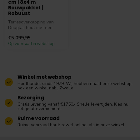
cm | 8x4 m
Bouwpakket |
Robuust
Terrasoverkapping van
Douglas hout met een
afmeting van 8 bij 4 meter.
€5.099,95
Deze Doug...
Op voorraad in webshop
Winkel met webshop
Houthandel sinds 1979. Wij hebben naast onze webshop,
ook een winkel nabij Zwolle.
Bezorging
Gratis levering vanaf €1750,- Snelle levertijden. Kies nu
zelf je aflevermoment.
Ruime voorraad
Ruime voorraad hout: zowel online, als in onze winkel