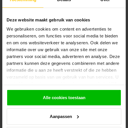
VAN GELDER IJZERWAREN
pir dakisolatie
€10,05
Op voorraad in webshop
Deze website maakt gebruik van cookies
We gebruiken cookies om content en advertenties te
VAN GELDER IJZERWAREN
personaliseren, om functies voor social media te bieden
Isolatie schijven
€0,17
en om ons websiteverkeer te analyseren. Ook delen we
Op voorraad in webshop
informatie over uw gebruik van onze site met onze
partners voor social media, adverteren en analyse. Deze
VAN GELDER IJZERWAREN
partners kunnen deze gegevens combineren met andere
Damp dichte folie
€60,00
informatie die u aan ze heeft verstrekt of die ze hebben
Op voorraad in webshop
verzameld op basis van uw gebruik van hun services. U
gaat akkoord met onze cookies als u onze website blijft
VAN GELDER HOUT
Douglas Overkapping
gebruiken.
500x300 cm / 5x3 m |
€2.229,95
Alle cookies toestaan
Bouwpakket | Robuust
Op voorraad in webshop
Aanpassen
VAN GELDER HOUT
Douglas Veranda 500x250 cm