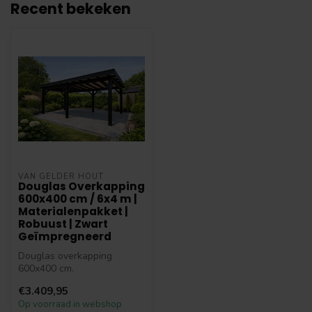
Recent bekeken
VAN GELDER HOUT
Douglas Overkapping
600x400 cm / 6x4 m |
Materialenpakket |
Robuust | Zwart
Geïmpregneerd
Douglas overkapping
600x400 cm.
Terrasoverkapping van
€3.409,95
Douglas hout met een
Op voorraad in webshop
afmet...