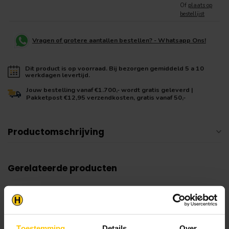
Of
plaats op
bestellijst
Vragen of grotere aantallen bestellen? - Whatsapp Ons!
Dit product is op voorraad. Bij bezorgen gemiddeld 5 a 10
werkdagen levertijd.
Jouw bestelling vanaf €1.700,- wordt gratis geleverd |
Pakketpost €12,95 verzendkosten, gratis vanaf 50,-
Productomschrijving
Gerelateerde producten
Damp Dichte Tape Per Meter
€1,00
Op voorraad in webshop
Toestemming
Details
Over