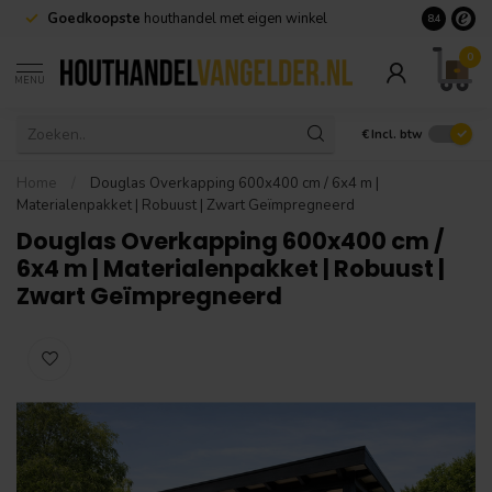
Goedkoopste
houthandel met eigen winkel
Geen minim
8.4
0
MENU
€
Incl. btw
Home
/
Douglas Overkapping 600x400 cm / 6x4 m |
Materialenpakket | Robuust | Zwart Geïmpregneerd
Douglas Overkapping 600x400 cm /
6x4 m | Materialenpakket | Robuust |
Zwart Geïmpregneerd