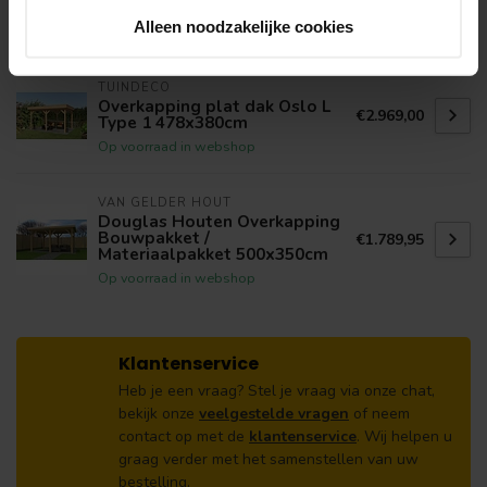
€1.179,95
| Houten Veranda 5x2,5 m
Alleen noodzakelijke cookies
Op voorraad in webshop
TUINDECO
Overkapping plat dak Oslo L
€2.969,00
Type 1 478x380cm
Op voorraad in webshop
VAN GELDER HOUT
Douglas Houten Overkapping
Bouwpakket /
€1.789,95
Materiaalpakket 500x350cm
Op voorraad in webshop
Klantenservice
Heb je een vraag? Stel je vraag via onze chat,
bekijk onze
veelgestelde vragen
of neem
contact op met de
klantenservice
. Wij helpen u
graag verder met het samenstellen van uw
bestelling.