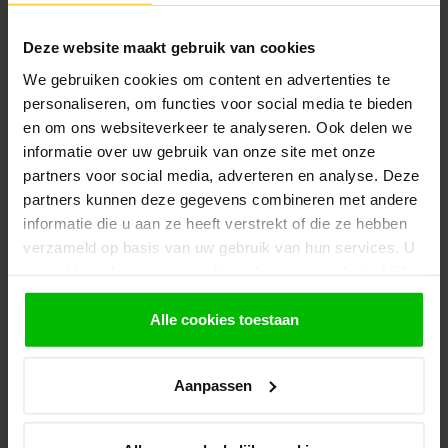
REMMERS
Remmers Induline GW-310
€22,95
Zwart
Deze website maakt gebruik van cookies
Op voorraad in webshop
We gebruiken cookies om content en advertenties te
personaliseren, om functies voor social media te bieden
VAN GELDER IJZERWAREN
pir dakisolatie
en om ons websiteverkeer te analyseren. Ook delen we
€10,05
Op voorraad in webshop
informatie over uw gebruik van onze site met onze
partners voor social media, adverteren en analyse. Deze
partners kunnen deze gegevens combineren met andere
VAN GELDER IJZERWAREN
Isolatie schijven
informatie die u aan ze heeft verstrekt of die ze hebben
€0,17
Op voorraad in webshop
verzameld op basis van uw gebruik van hun services. U
gaat akkoord met onze cookies als u onze website blijft
gebruiken.
TUINDECO
Prieel modern groot
Alle cookies toestaan
€1.439,00
Op voorraad in webshop
Aanpassen
VAN GELDER HOUT
Douglas Houten Overkapping
Bouwpakket /
€1.209,95
Materiaalpakket 300x300cm