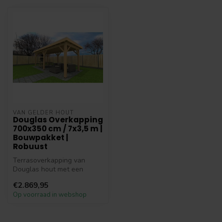
VAN GELDER HOUT
Douglas Overkapping
700x350 cm / 7x3,5 m |
Bouwpakket |
Robuust
Terrasoverkapping van
Douglas hout met een
afmeting van 7 bij 3,5 meter.
€2.869,95
Deze go...
Op voorraad in webshop