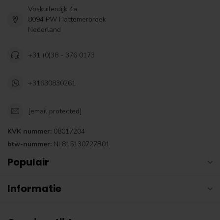
Voskuilerdijk 4a
8094 PW Hattemerbroek
Nederland
+31 (0)38 - 376 0173
+31630830261
[email protected]
KVK nummer:
08017204
btw-nummer:
NL815130727B01
Populair
Informatie