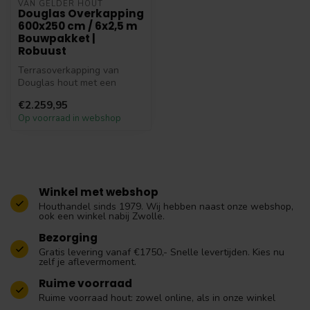
VAN GELDER HOUT
Douglas Overkapping
600x250 cm / 6x2,5 m
Bouwpakket |
Robuust
Terrasoverkapping van
Douglas hout met een
afmeting van 6 bij 2,5 meter.
€2.259,95
Deze Ro...
Op voorraad in webshop
Winkel met webshop
Houthandel sinds 1979. Wij hebben naast onze webshop,
ook een winkel nabij Zwolle.
Bezorging
Gratis levering vanaf €1750,- Snelle levertijden. Kies nu
zelf je aflevermoment.
Ruime voorraad
Ruime voorraad hout: zowel online, als in onze winkel