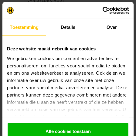
VAN GELDER HOUT
Douglas Veranda 600x250 cm
€1.349,95
| Houten Veranda 6x2,5 m
Op voorraad in webshop
Toestemming
Details
Over
VAN GELDER HOUT
Douglas Overkapping
300x300 cm / 3x3 m |
€1.549,95
Bouwpakket | Robuust
Deze website maakt gebruik van cookies
Op voorraad in webshop
We gebruiken cookies om content en advertenties te
personaliseren, om functies voor social media te bieden
PEXT
en om ons websiteverkeer te analyseren. Ook delen we
Veranda Douglas Duplo 140 +
Glassysteem G50 |
€1.890,00
informatie over uw gebruik van onze site met onze
Overkapping aan Huis
partners voor social media, adverteren en analyse. Deze
Op voorraad in webshop
partners kunnen deze gegevens combineren met andere
informatie die u aan ze heeft verstrekt of die ze hebben
VAN GELDER HOUT
verzameld op basis van uw gebruik van hun services. U
Douglas Overkapping
400x350 cm / 4x3,5 m |
€1.939,95
gaat akkoord met onze cookies als u onze website blijft
Bouwpakket | Robuust
gebruiken.
Op voorraad in webshop
Alle cookies toestaan