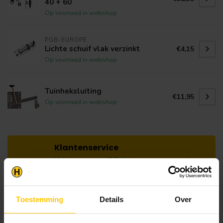
40 + 60
Op voorraad in webshop
PGB-EUROPE
Lichte schuif vlak verzinkt
€4,15
Op voorraad in webshop
Tuinheksluiting
€11,95
Op voorraad in webshop
Klantenservice
Heb je een vraag? Stel je vraag via onze chat,
bekijk onze
veelgestelde vragen
of neem
contact op met de
klantenservice
. Wij helpen u
graag verder met het samenstellen van uw
Toestemming
Details
Over
bestelling.
Afhalen en zeker weten dan uw