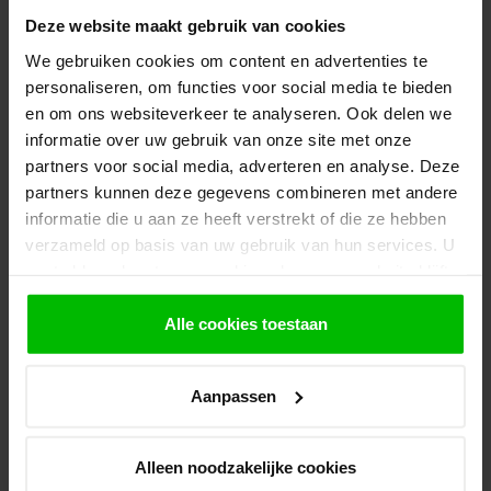
producten aanwezig zijn?:
Deze website maakt gebruik van cookies
1.
Voeg alle gewenste producten toe in de
winkelwagen.
We gebruiken cookies om content en advertenties te
personaliseren, om functies voor social media te bieden
2.
Ga naar de “Mijn Winkelwagen” pagina.
en om ons websiteverkeer te analyseren. Ook delen we
informatie over uw gebruik van onze site met onze
3.
Rond de bestelling af waarbij je kiest voor
afhalen in de winkel. Vermeld in het
partners voor social media, adverteren en analyse. Deze
opmerkingen veld de gewenste afhaaldatum.
partners kunnen deze gegevens combineren met andere
informatie die u aan ze heeft verstrekt of die ze hebben
Let op!
verzameld op basis van uw gebruik van hun services. U
Je krijgt van ons bericht wanneer jouw
gaat akkoord met onze cookies als u onze website blijft
bestelling gereed staat om af te halen. Wij
leggen bestellingen klaar en bestellen
gebruiken.
eventueel artikelen die niet voorradig zijn bij
Alle cookies toestaan
onze leverancier. Dit doen wij alleen wanneer
uw bestelling vooraf per iDeal voldaan is.
Aanpassen
Recent bekeken
Alleen noodzakelijke cookies