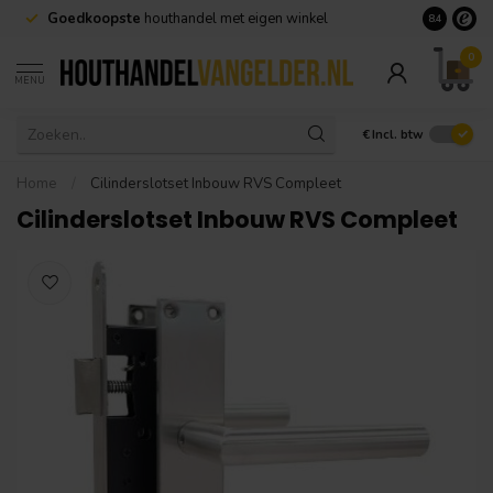
Goedkoopste
houthandel met eigen winkel
Geen minim
8.4
0
MENU
€
Incl. btw
Home
/
Cilinderslotset Inbouw RVS Compleet
Cilinderslotset Inbouw RVS Compleet