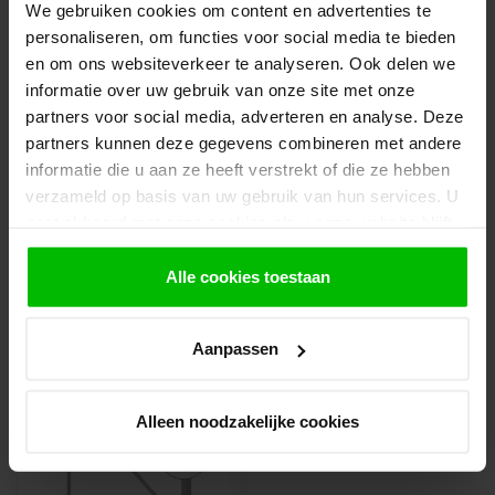
We gebruiken cookies om content en advertenties te
personaliseren, om functies voor social media te bieden
3.
Rond de bestelling af waarbij je kiest voor
afhalen in de winkel. Vermeld in het
en om ons websiteverkeer te analyseren. Ook delen we
opmerkingen veld de gewenste afhaaldatum.
informatie over uw gebruik van onze site met onze
partners voor social media, adverteren en analyse. Deze
Let op!
partners kunnen deze gegevens combineren met andere
Je krijgt van ons bericht wanneer jouw
informatie die u aan ze heeft verstrekt of die ze hebben
bestelling gereed staat om af te halen. Wij
verzameld op basis van uw gebruik van hun services. U
leggen bestellingen klaar en bestellen
eventueel artikelen die niet voorradig zijn bij
gaat akkoord met onze cookies als u onze website blijft
onze leverancier. Dit doen wij alleen wanneer
gebruiken.
uw bestelling vooraf per iDeal voldaan is.
Alle cookies toestaan
Aanpassen
Recent bekeken
Alleen noodzakelijke cookies
-35%