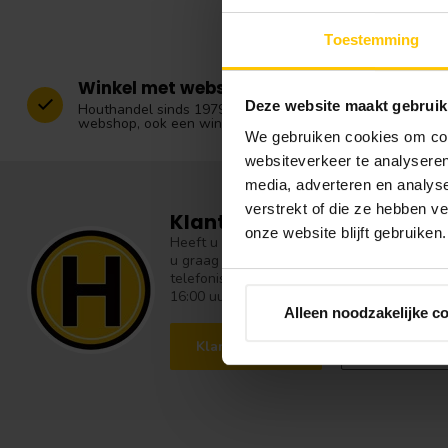
Toestemming
Winkel met webshop
Deze website maakt gebruik
Houthandel sinds 1979. Wij hebben naast onze
webshop, ook een winkel nabij Zwolle.
We gebruiken cookies om cont
websiteverkeer te analyseren
media, adverteren en analys
verstrekt of die ze hebben v
Klantenservice
onze website blijft gebruiken.
Heeft u vragen over onze producten of over 
u graag te woord en geven graag vakkundig
telefonische helpdesk zijn: Maandag t/m vrij
16:00 uur.
Alleen noodzakelijke c
Klantenservice
Bezoek onz