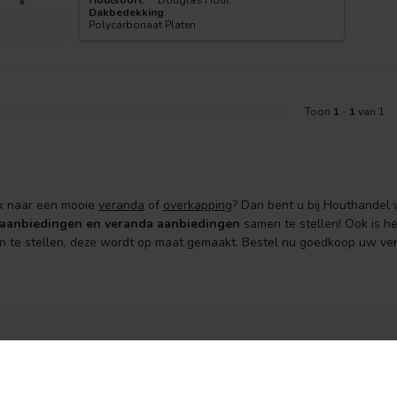
Houtsoort
:
Douglas Hout
Dakbedekking
:
Polycarbonaat Platen
Toon
1
-
1
van 1
k naar een mooie
veranda
of
overkapping
? Dan bent u bij Houthandel 
aanbiedingen en veranda aanbiedingen
samen te stellen! Ook is h
 te stellen, deze wordt op maat gemaakt. Bestel nu goedkoop uw ver