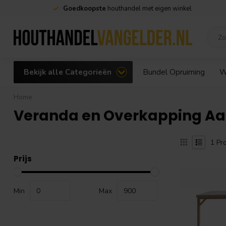
Goedkoopste
houthandel met eigen winkel
Bekijk alle Categorieën
Bundel Opruiming
W
Home
Veranda en Overkapping Aa
1
Pro
Prijs
Min
Max