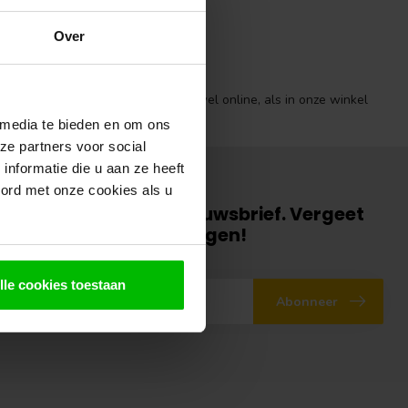
Over
Ruime voorraad
Ruime voorraad hout: zowel online, als in onze winkel
 media te bieden en om ons
ze partners voor social
nformatie die u aan ze heeft
oord met onze cookies als u
an voor onze gratis nieuwsbrief. Vergeet
 inschrijving te bevestigen!
gte over onze laatste acties
lle cookies toestaan
Abonneer