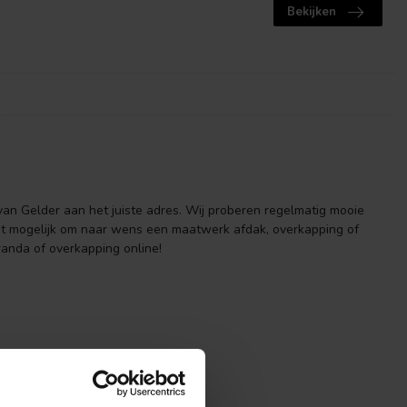
Bekijken
van Gelder aan het juiste adres. Wij proberen regelmatig mooie
et mogelijk om naar wens een maatwerk afdak, overkapping of
anda of overkapping online!