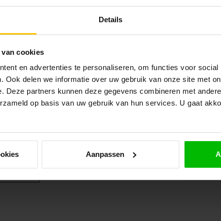
Details
Bezorging
 van cookies
Gratis levering vanaf €1750,- Snelle levertijden. Kies nu
zelf je aflevermoment.
ent en advertenties te personaliseren, om functies voor social
. Ook delen we informatie over uw gebruik van onze site met on
e. Deze partners kunnen deze gegevens combineren met andere i
erzameld op basis van uw gebruik van hun services. U gaat akk
Meld je a
levertijden? Bel of mail ons! Wij staan
niet om je
 advies. De openingstijden van onze
dag: 9:30 tot 11:30 uur en 14:00 tot
Blijf op de hoo
ookies
Aanpassen
A
e winkel