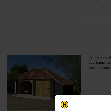
Bent u op zoe
overkapping 
veranda samen