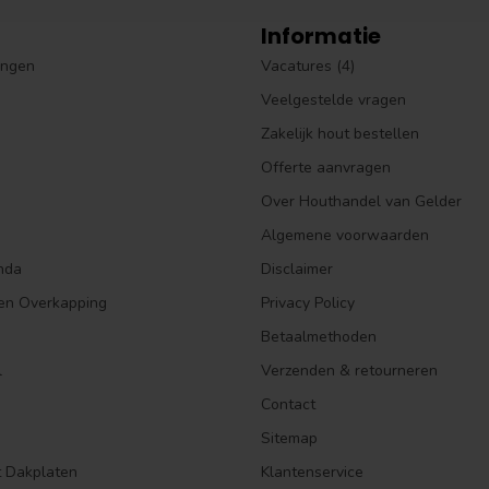
Informatie
ingen
Vacatures (4)
Veelgestelde vragen
Zakelijk hout bestellen
Offerte aanvragen
Over Houthandel van Gelder
Algemene voorwaarden
nda
Disclaimer
en Overkapping
Privacy Policy
Betaalmethoden
l
Verzenden & retourneren
Contact
Sitemap
t Dakplaten
Klantenservice