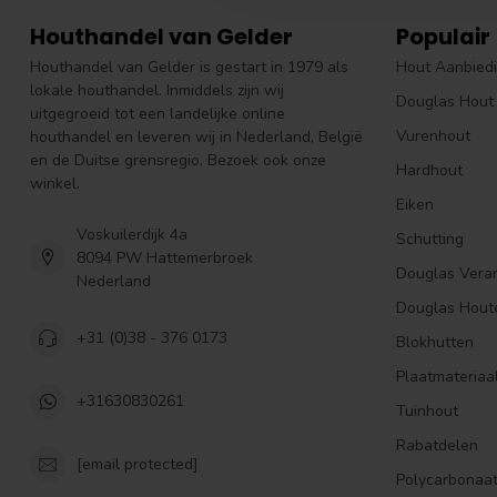
Houthandel van Gelder
Populair
Houthandel van Gelder is gestart in 1979 als
Hout Aanbied
lokale houthandel. Inmiddels zijn wij
Douglas Hout
uitgegroeid tot een landelijke online
Vurenhout
houthandel en leveren wij in Nederland, België
en de Duitse grensregio. Bezoek ook onze
Hardhout
winkel.
Eiken
Voskuilerdijk 4a
Schutting
8094 PW Hattemerbroek
Douglas Vera
Nederland
Douglas Hout
+31 (0)38 - 376 0173
Blokhutten
Plaatmateriaa
+31630830261
Tuinhout
Rabatdelen
[email protected]
Polycarbonaa