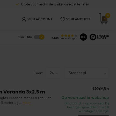
Grote voorraad in de winkel direct af te halen
0
MIJN ACCOUNT
VERLANGLIJST
8.4
€
Incl. btw
5465
beoordelingen
Toon:
€859,95
n Veranda 3x2,5 m
Op voorraad in webshop
uglas veranda met een robuust
 meter bij ...
Meer
Dit product is op voorraad. Bij
bezorgen gemiddeld 5 a 10
werkdagen levertijd.