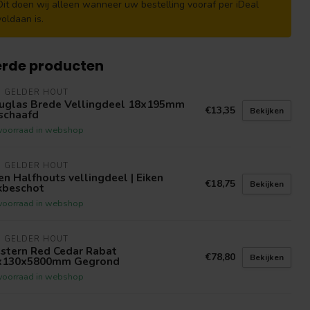
Dit doen wij alleen wanneer uw bestelling vooraf per iDeal
voldaan is.
erde producten
N GELDER HOUT
uglas Brede Vellingdeel 18x195mm
€13,35
Bekijken
schaafd
voorraad in webshop
N GELDER HOUT
en Halfhouts vellingdeel | Eiken
€18,75
Bekijken
kbeschot
voorraad in webshop
N GELDER HOUT
stern Red Cedar Rabat
€78,80
Bekijken
x130x5800mm Gegrond
voorraad in webshop