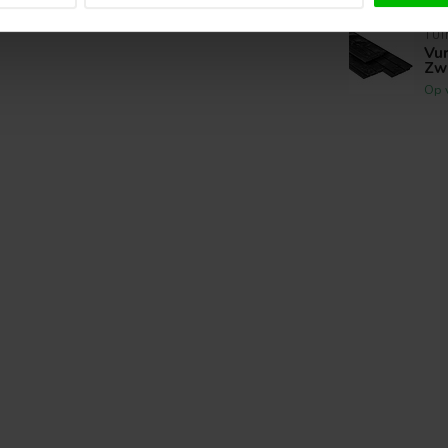
TU
Vu
Zw
Op 