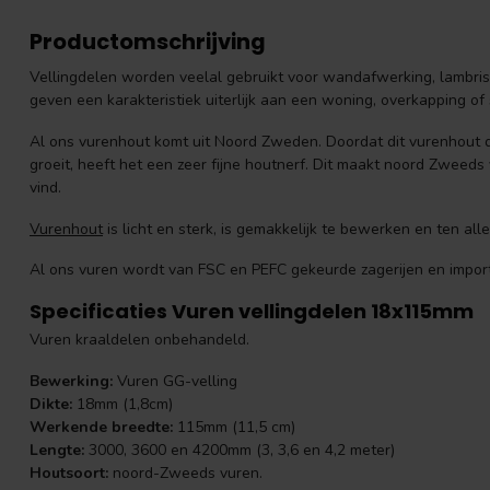
Productomschrijving
Vellingdelen worden veelal gebruikt voor wandafwerking, lambrise
geven een karakteristiek uiterlijk aan een woning, overkapping of
Al ons vurenhout komt uit Noord Zweden. Doordat dit vurenhout 
groeit, heeft het een zeer fijne houtnerf. Dit maakt noord Zweed
vind.
Vurenhout
is licht en sterk, is gemakkelijk te bewerken en ten alle
Al ons vuren wordt van FSC en PEFC gekeurde zagerijen en import
Specificaties Vuren vellingdelen 18x115mm
Vuren kraaldelen onbehandeld.
Bewerking:
Vuren GG-velling
Dikte:
18mm (1,8cm)
Werkende breedte:
115mm (11,5 cm)
Lengte:
3000, 3600 en 4200mm (3, 3,6 en 4,2 meter)
Houtsoort:
noord-Zweeds vuren.