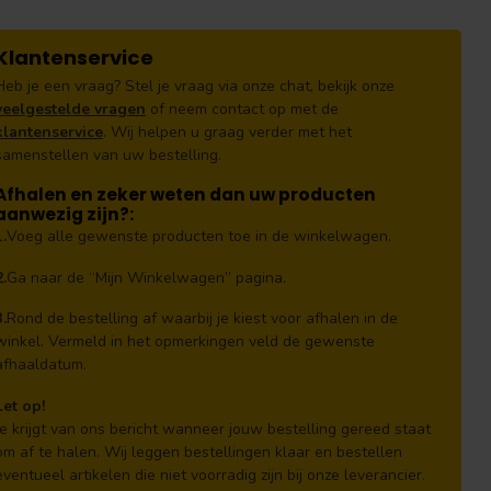
Klantenservice
Heb je een vraag? Stel je vraag via onze chat, bekijk onze
veelgestelde vragen
of neem contact op met de
klantenservice
. Wij helpen u graag verder met het
samenstellen van uw bestelling.
Afhalen en zeker weten dan uw producten
aanwezig zijn?:
1.
Voeg alle gewenste producten toe in de winkelwagen.
2.
Ga naar de “Mijn Winkelwagen” pagina.
3.
Rond de bestelling af waarbij je kiest voor afhalen in de
winkel. Vermeld in het opmerkingen veld de gewenste
afhaaldatum.
Let op!
Je krijgt van ons bericht wanneer jouw bestelling gereed staat
om af te halen. Wij leggen bestellingen klaar en bestellen
eventueel artikelen die niet voorradig zijn bij onze leverancier.