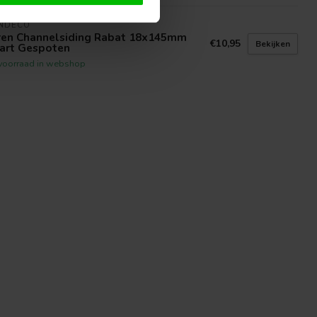
INDECO
ren Channelsiding Rabat 18x145mm
€10,95
Bekijken
art Gespoten
voorraad in webshop