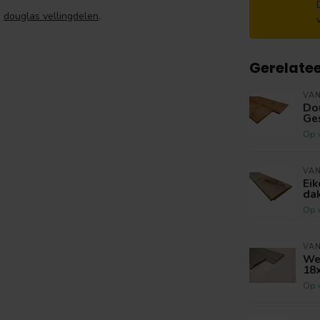
e
douglas vellingdelen
.
Gerelate
VA
Do
Ge
Op 
VA
Eik
da
Op 
VA
We
18
Op 