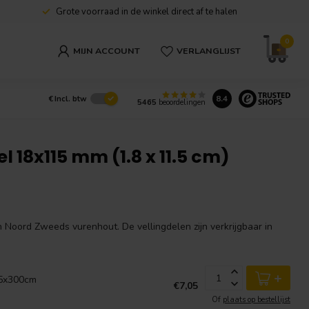
Grote voorraad in de winkel direct af te halen
0
MIJN ACCOUNT
VERLANGLIJST
8.4
€
Incl. btw
5465
beoordelingen
l 18x115 mm (1.8 x 11.5 cm)
Noord Zweeds vurenhout. De vellingdelen zijn verkrijgbaar in
+
.5x300cm
€7,05
Of
plaats op bestellijst