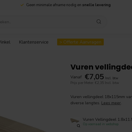
Geen minimale afname nodig en
snelle levering
inkel
Klantenservice
> Offerte Aanvragen
Vuren vellingdee
€7,05
Vanaf
Incl. btw
Prijs per Meter: €2,35
Incl. btw
Vuren vellingdeel 18x115mm van 
diverse lengtes.
Lees meer
.
Vuren Vellingdeel 1.8x11
Op voorraad in webshop