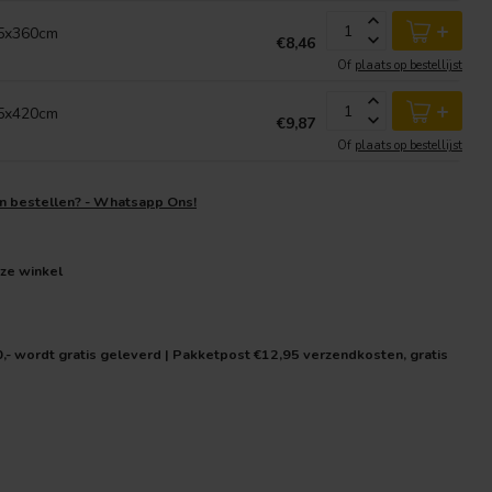
+
.5x360cm
€8,46
Of
plaats op bestellijst
+
.5x420cm
€9,87
Of
plaats op bestellijst
en bestellen? - Whatsapp Ons!
nze winkel
0,- wordt gratis geleverd | Pakketpost €12,95 verzendkosten, gratis