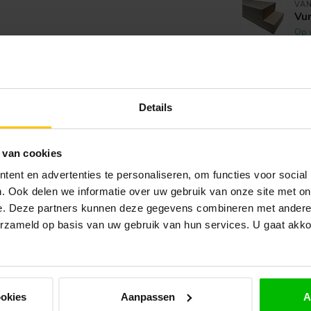
VA
Vu
Op 
VA
Vu
Op 
Details
VA
Vu
 van cookies
Op 
ent en advertenties te personaliseren, om functies voor social
. Ook delen we informatie over uw gebruik van onze site met on
VA
e. Deze partners kunnen deze gegevens combineren met andere i
Mul
erzameld op basis van uw gebruik van hun services. U gaat akk
Op 
VA
Ei
ookies
Aanpassen
A
Op 