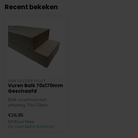
Recent bekeken
VAN GELDER HOUT
Vuren Balk 70x170mm
Geschaafd
Balk vurenhout met
afmeting 70x170mm.
Diverse lengtes vuren
€26,85
balken verkrijgbaar....
€8,95 per Meter
Op voorraad in webshop