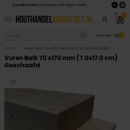
Geen minimale afname nodig en
snelle levering
Grote voorr
8.4
0
MENU
€
Incl. btw
Home
/
Vuren Balk 70 x170 mm (7.0x17.0 cm) Geschaafd
Vuren Balk 70 x170 mm (7.0x17.0 cm)
Geschaafd