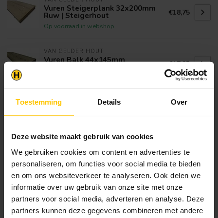
Vuren Steigerplank 32x200mm
€18,75
Ruw | Steigerhout
Op voorraad in webshop
VAN GELDER HOUT
Vuren Balk 44x145mm
€17,25
Geïmpregneerd
Op voorraad in webshop
Toestemming
Details
Over
VAN GELDER HOUT
Douglas Balk 58x145mm
€26,38
Geschaafd
Op voorraad in webshop
Deze website maakt gebruik van cookies
We gebruiken cookies om content en advertenties te
personaliseren, om functies voor social media te bieden
Klantenservice
en om ons websiteverkeer te analyseren. Ook delen we
Heb je een vraag? Stel je vraag via onze chat,
informatie over uw gebruik van onze site met onze
bekijk onze
veelgestelde vragen
of neem
partners voor social media, adverteren en analyse. Deze
contact op met de
klantenservice
. Wij helpen u
graag verder met het samenstellen van uw
partners kunnen deze gegevens combineren met andere