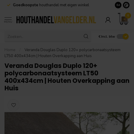
Goedkoopste
houthandel met eigen winkel
Geen minim
8.4
0
MENU
€
Incl. btw
Home
/
Veranda Douglas Duplo 120+ polycarbonaatsysteem
LT50 400x434cm | Houten Overkapping aan Huis
Veranda Douglas Duplo 120+
polycarbonaatsysteem LT50
400x434cm | Houten Overkapping aan
Huis