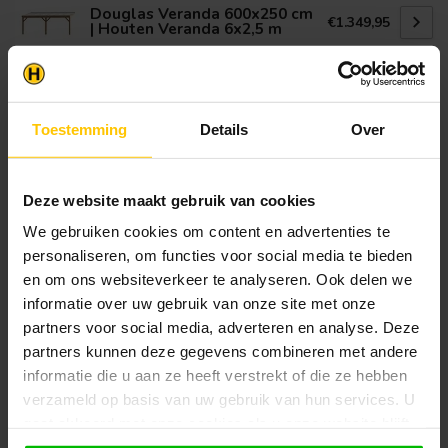
Douglas Veranda 600x250 cm
€1.349,95
| Houten Veranda 6x2,5 m
Op voorraad in webshop
Klantenservice
Toestemming
Details
Over
Heb je een vraag? Stel je vraag via onze chat,
bekijk onze
veelgestelde vragen
of neem
contact op met de
klantenservice
. Wij helpen u
Deze website maakt gebruik van cookies
graag verder met het samenstellen van uw
We gebruiken cookies om content en advertenties te
bestelling.
personaliseren, om functies voor social media te bieden
Afhalen en zeker weten dan uw
en om ons websiteverkeer te analyseren. Ook delen we
producten aanwezig zijn?:
informatie over uw gebruik van onze site met onze
1.
Voeg alle gewenste producten toe in de
partners voor social media, adverteren en analyse. Deze
winkelwagen.
partners kunnen deze gegevens combineren met andere
2.
Ga naar de “Mijn Winkelwagen” pagina.
informatie die u aan ze heeft verstrekt of die ze hebben
verzameld op basis van uw gebruik van hun services. U
3.
Rond de bestelling af waarbij je kiest voor
gaat akkoord met onze cookies als u onze website blijft
afhalen in de winkel. Vermeld in het
gebruiken.