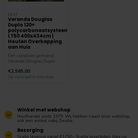
PEXT
Veranda Douglas
Duplo 120+
polycarbonaatsysteem
LT50 400x434cm |
Houten Overkapping
aan Huis
Een compleet gefreesd
Veranda Douglas Duplo
120+ polycarbonaatsysteem
€2.565,00
LT50 434x4...
Op voorraad in webshop
Winkel met webshop
Houthandel sinds 1979. Wij hebben naast onze webshop,
ook een winkel nabij Zwolle.
Bezorging
Gratis levering vanaf €1750,- Snelle levertijden. Kies nu