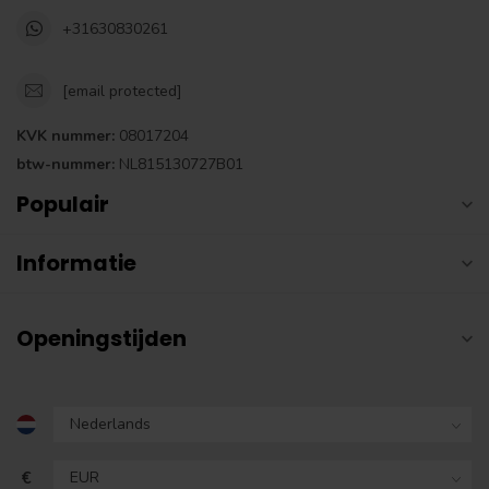
+31630830261
[email protected]
KVK nummer:
08017204
btw-nummer:
NL815130727B01
Populair
Informatie
Openingstijden
€