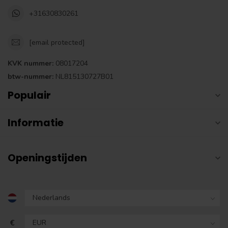
+31630830261
[email protected]
KVK nummer:
08017204
btw-nummer:
NL815130727B01
Populair
Informatie
Openingstijden
€