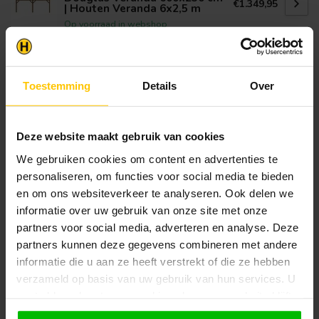
€1.349,95
| Houten Veranda 6x2,5 m
Op voorraad in webshop
Klantenservice
Toestemming
Details
Over
Heb je een vraag? Stel je vraag via onze chat,
bekijk onze
veelgestelde vragen
of neem
contact op met de
klantenservice
. Wij helpen u
Deze website maakt gebruik van cookies
graag verder met het samenstellen van uw
bestelling.
We gebruiken cookies om content en advertenties te
personaliseren, om functies voor social media te bieden
Afhalen en zeker weten dan uw
en om ons websiteverkeer te analyseren. Ook delen we
producten aanwezig zijn?:
1.
Voeg alle gewenste producten toe in de
informatie over uw gebruik van onze site met onze
winkelwagen.
partners voor social media, adverteren en analyse. Deze
partners kunnen deze gegevens combineren met andere
2.
Ga naar de “Mijn Winkelwagen” pagina.
informatie die u aan ze heeft verstrekt of die ze hebben
verzameld op basis van uw gebruik van hun services. U
3.
Rond de bestelling af waarbij je kiest voor
afhalen in de winkel. Vermeld in het
gaat akkoord met onze cookies als u onze website blijft
opmerkingen veld de gewenste afhaaldatum.
gebruiken.