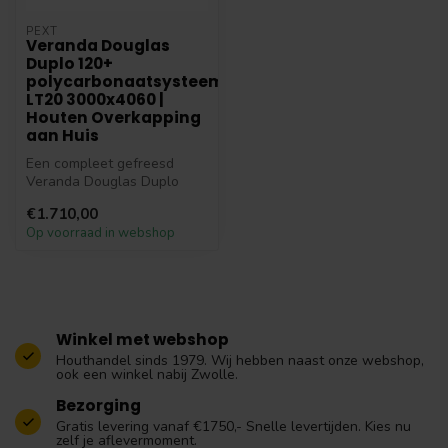
PEXT
Veranda Douglas
Duplo 120+
polycarbonaatsysteem
LT20 3000x4060 |
Houten Overkapping
aan Huis
Een compleet gefreesd
Veranda Douglas Duplo
120+ polycarbonaatsysteem
€1.710,00
LT20 3000x...
Op voorraad in webshop
Winkel met webshop
Houthandel sinds 1979. Wij hebben naast onze webshop,
ook een winkel nabij Zwolle.
Bezorging
Gratis levering vanaf €1750,- Snelle levertijden. Kies nu
zelf je aflevermoment.