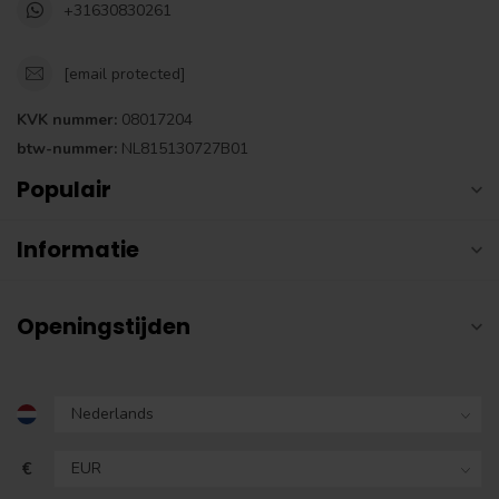
+31630830261
[email protected]
KVK nummer:
08017204
btw-nummer:
NL815130727B01
Populair
Informatie
Openingstijden
€