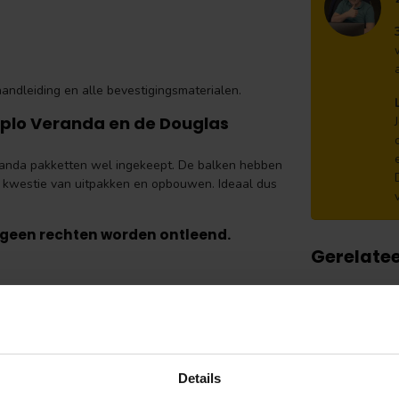
andleiding en alle bevestigingsmaterialen.
Duplo Veranda en de Douglas
randa pakketten wel ingekeept. De balken hebben
en kwestie van uitpakken en opbouwen. Ideaal dus
n geen rechten worden ontleend.
Gerelate
VA
Do
Ve
Op 
Details
PEX