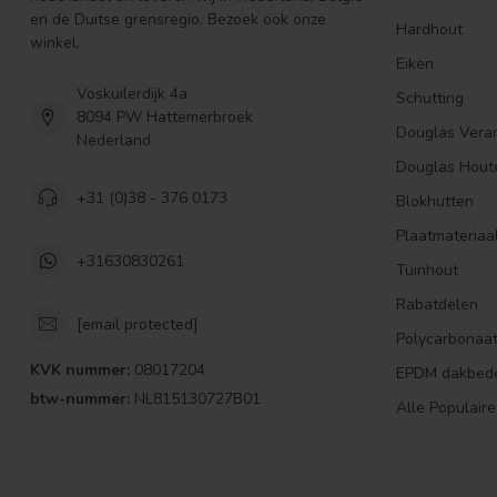
en de Duitse grensregio. Bezoek ook onze
Hardhout
winkel.
Eiken
Voskuilerdijk 4a
Schutting
8094 PW Hattemerbroek
Douglas Vera
Nederland
Douglas Hout
+31 (0)38 - 376 0173
Blokhutten
Plaatmateriaa
+31630830261
Tuinhout
Rabatdelen
[email protected]
Polycarbonaa
KVK nummer:
08017204
EPDM dakbed
btw-nummer:
NL815130727B01
Alle Populaire