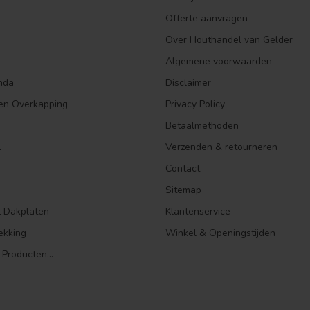
Offerte aanvragen
Over Houthandel van Gelder
Algemene voorwaarden
nda
Disclaimer
en Overkapping
Privacy Policy
Betaalmethoden
l
Verzenden & retourneren
Contact
Sitemap
t Dakplaten
Klantenservice
ekking
Winkel & Openingstijden
 Producten...