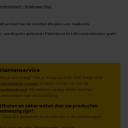
en bestellen? - Whatsapp Ons!
it product kan de levertijd afwijken i.v.m. maatwerk.
0,- wordt gratis geleverd | Pakketpost €12,95 verzendkosten, gratis
Klantenservice
Heb je een vraag? Stel je vraag via onze chat, bekijk onze
veelgestelde vragen
of neem contact op met de
klantenservice
. Wij helpen u graag verder met het
samenstellen van uw bestelling.
Afhalen en zeker weten dan uw producten
aanwezig zijn?:
1.
Voeg alle gewenste producten toe in de winkelwagen.
2.
Ga naar de “Mijn Winkelwagen” pagina.