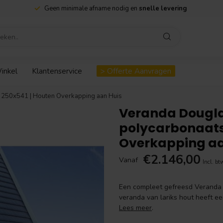
Geen minimale afname nodig en
snelle levering
inkel
Klantenservice
> Offerte Aanvragen
250x541 | Houten Overkapping aan Huis
Veranda Dougla
polycarbonaats
Overkapping aa
€2.146,00
Vanaf
Incl. bt
Een compleet gefreesd Veranda
veranda van lariks hout heeft 
Lees meer
.