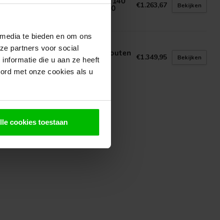
randa Douglas Duplo Robuust 140
€1.263,67
Bekijken
Polycarbonaat Daksysteem LT20
voorraad in webshop
 media te bieden en om ons
N GELDER HOUT
ze partners voor social
uglas Veranda 600x250 cm | Houten
€1.349,95
Bekijken
randa 6x2,5 m
nformatie die u aan ze heeft
voorraad in webshop
oord met onze cookies als u
lle cookies toestaan