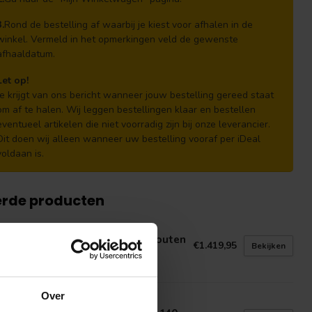
3.
Rond de bestelling af waarbij je kiest voor afhalen in de
winkel. Vermeld in het opmerkingen veld de gewenste
afhaaldatum.
Let op!
Je krijgt van ons bericht wanneer jouw bestelling gereed staat
om af te halen. Wij leggen bestellingen klaar en bestellen
eventueel artikelen die niet voorradig zijn bij onze leverancier.
Dit doen wij alleen wanneer uw bestelling vooraf per iDeal
voldaan is.
erde producten
N GELDER HOUT
uglas Veranda 500x350 cm | Houten
€1.419,95
Bekijken
randa 5x3,5 m
voorraad in webshop
Over
T