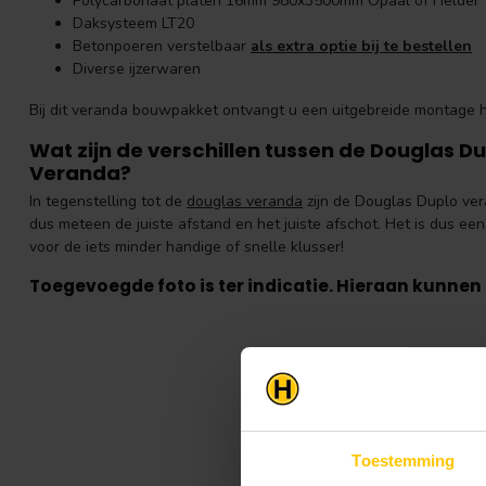
Polycarbonaat platen 16mm 980x3500mm Opaal of Helder
Daksysteem LT20
Betonpoeren verstelbaar
als extra optie bij te bestellen
Diverse ijzerwaren
Bij dit veranda bouwpakket ontvangt u een uitgebreide montage h
Wat zijn de verschillen tussen de Douglas 
Veranda?
In tegenstelling tot de
douglas veranda
zijn de Douglas Duplo ve
dus meteen de juiste afstand en het juiste afschot. Het is dus e
voor de iets minder handige of snelle klusser!
Toegevoegde foto is ter indicatie. Hieraan kunne
Toestemming