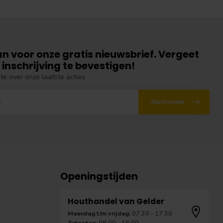
an voor onze gratis nieuwsbrief. Vergeet
 inschrijving te bevestigen!
gte over onze laatste acties
Abonneer
Openingstijden
Houthandel van Gelder
Maandag t/m vrijdag:
07:30 - 17:30
Zaterdag
: 08:00 - 16:00