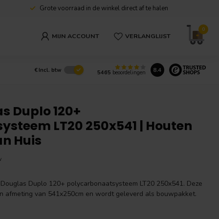
Grote voorraad in de winkel direct af te halen
0
MIJN ACCOUNT
VERLANGLIJST
8.4
€
Incl. btw
5465
beoordelingen
s Duplo 120+
ysteem LT20 250x541 | Houten
n Huis
w
 Douglas Duplo 120+ polycarbonaatsysteem LT20 250x541. Deze
een afmeting van 541x250cm en wordt geleverd als bouwpakket.