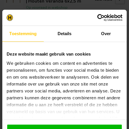
| Houten Veranda 6x2,5 m
Op voorraad in webshop
Klantenservice
Toestemming
Details
Over
Heb je een vraag? Stel je vraag via onze chat,
bekijk onze
veelgestelde vragen
of neem
contact op met de
klantenservice
. Wij helpen u
Deze website maakt gebruik van cookies
graag verder met het samenstellen van uw
bestelling.
We gebruiken cookies om content en advertenties te
personaliseren, om functies voor social media te bieden
Afhalen en zeker weten dan uw
producten aanwezig zijn?:
en om ons websiteverkeer te analyseren. Ook delen we
1.
Voeg alle gewenste producten toe in de
informatie over uw gebruik van onze site met onze
winkelwagen.
partners voor social media, adverteren en analyse. Deze
partners kunnen deze gegevens combineren met andere
2.
Ga naar de “Mijn Winkelwagen” pagina.
informatie die u aan ze heeft verstrekt of die ze hebben
3.
Rond de bestelling af waarbij je kiest voor
verzameld op basis van uw gebruik van hun services. U
afhalen in de winkel. Vermeld in het
gaat akkoord met onze cookies als u onze website blijft
opmerkingen veld de gewenste afhaaldatum.
gebruiken.