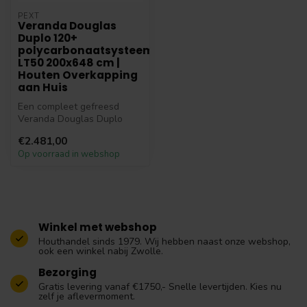
PEXT
Veranda Douglas
Duplo 120+
polycarbonaatsysteem
LT50 200x648 cm |
Houten Overkapping
aan Huis
Een compleet gefreesd
Veranda Douglas Duplo
120+ polycarbonaatsysteem
€2.481,00
LT50 200x6...
Op voorraad in webshop
Winkel met webshop
Houthandel sinds 1979. Wij hebben naast onze webshop,
ook een winkel nabij Zwolle.
Bezorging
Gratis levering vanaf €1750,- Snelle levertijden. Kies nu
zelf je aflevermoment.