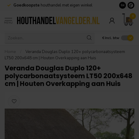
Goedkoopste
houthandel met eigen winkel
Geen minim
8.4
0
MENU
€
Incl. btw
Home
/
Veranda Douglas Duplo 120+ polycarbonaatsysteem
LT50 200x648 cm | Houten Overkapping aan Huis
Veranda Douglas Duplo 120+
polycarbonaatsysteem LT50 200x648
cm | Houten Overkapping aan Huis