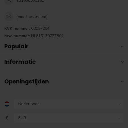
+31630830261
[email protected]
KVK nummer:
08017204
btw-nummer:
NL815130727B01
Populair
Informatie
Openingstijden
€