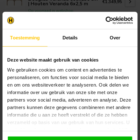
€1.349,95
| Houten Veranda 6x2,5 m
Op voorraad in webshop
Klantenservice
Toestemming
Details
Over
Heb je een vraag? Stel je vraag via onze chat,
bekijk onze
veelgestelde vragen
of neem
contact op met de
klantenservice
. Wij helpen u
Deze website maakt gebruik van cookies
graag verder met het samenstellen van uw
bestelling.
We gebruiken cookies om content en advertenties te
personaliseren, om functies voor social media te bieden
Afhalen en zeker weten dan uw
en om ons websiteverkeer te analyseren. Ook delen we
producten aanwezig zijn?:
1.
Voeg alle gewenste producten toe in de
informatie over uw gebruik van onze site met onze
winkelwagen.
partners voor social media, adverteren en analyse. Deze
partners kunnen deze gegevens combineren met andere
2.
Ga naar de “Mijn Winkelwagen” pagina.
informatie die u aan ze heeft verstrekt of die ze hebben
verzameld op basis van uw gebruik van hun services. U
3.
Rond de bestelling af waarbij je kiest voor
afhalen in de winkel. Vermeld in het
gaat akkoord met onze cookies als u onze website blijft
opmerkingen veld de gewenste afhaaldatum.
gebruiken.