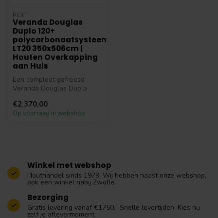
PEXT
Veranda Douglas
Duplo 120+
polycarbonaatsysteem
LT20 350x506cm |
Houten Overkapping
aan Huis
Een compleet gefreesd
Veranda Douglas Duplo
120+ polycarbonaatsysteem
€2.370,00
LT20 350x5...
Op voorraad in webshop
Winkel met webshop
Houthandel sinds 1979. Wij hebben naast onze webshop,
ook een winkel nabij Zwolle.
Bezorging
Gratis levering vanaf €1750,- Snelle levertijden. Kies nu
zelf je aflevermoment.