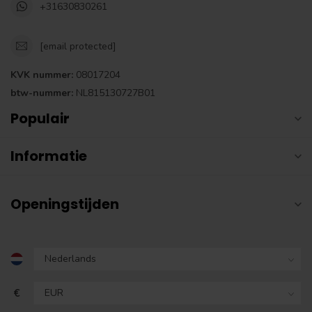
+31630830261
[email protected]
KVK nummer:
08017204
btw-nummer:
NL815130727B01
Populair
Informatie
Openingstijden
€