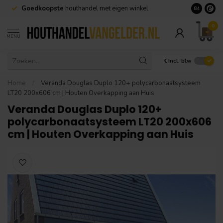
Goedkoopste
houthandel met eigen winkel
Geen minim
8.4
0
MENU
€
Incl. btw
Home
/
Veranda Douglas Duplo 120+ polycarbonaatsysteem
LT20 200x606 cm | Houten Overkapping aan Huis
Veranda Douglas Duplo 120+
polycarbonaatsysteem LT20 200x606
cm | Houten Overkapping aan Huis