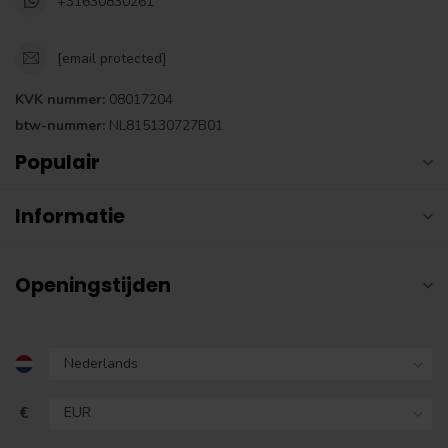
+31630830261
[email protected]
KVK nummer:
08017204
btw-nummer:
NL815130727B01
Populair
Informatie
Openingstijden
€