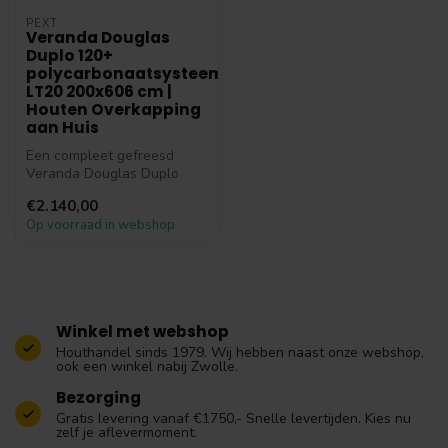
PEXT
Veranda Douglas
Duplo 120+
polycarbonaatsysteem
LT20 200x606 cm |
Houten Overkapping
aan Huis
Een compleet gefreesd
Veranda Douglas Duplo
120+ polycarbonaatsysteem
€2.140,00
LT20 200x6...
Op voorraad in webshop
Winkel met webshop
Houthandel sinds 1979. Wij hebben naast onze webshop,
ook een winkel nabij Zwolle.
Bezorging
Gratis levering vanaf €1750,- Snelle levertijden. Kies nu
zelf je aflevermoment.