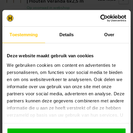
| Houten Veranda 6x2,5 m
Op voorraad in webshop
Klantenservice
Toestemming
Details
Over
Heb je een vraag? Stel je vraag via onze chat,
bekijk onze
veelgestelde vragen
of neem
contact op met de
klantenservice
. Wij helpen u
Deze website maakt gebruik van cookies
graag verder met het samenstellen van uw
bestelling.
We gebruiken cookies om content en advertenties te
personaliseren, om functies voor social media te bieden
Afhalen en zeker weten dan uw
producten aanwezig zijn?:
en om ons websiteverkeer te analyseren. Ook delen we
1.
Voeg alle gewenste producten toe in de
informatie over uw gebruik van onze site met onze
winkelwagen.
partners voor social media, adverteren en analyse. Deze
partners kunnen deze gegevens combineren met andere
2.
Ga naar de “Mijn Winkelwagen” pagina.
informatie die u aan ze heeft verstrekt of die ze hebben
3.
Rond de bestelling af waarbij je kiest voor
verzameld op basis van uw gebruik van hun services. U
afhalen in de winkel. Vermeld in het
gaat akkoord met onze cookies als u onze website blijft
opmerkingen veld de gewenste afhaaldatum.
gebruiken.