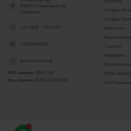
Schutting
8094 PW Hattemerbroek
Douglas Vera
Nederland
Douglas Hout
+31 (0)38 - 376 0173
Blokhutten
Plaatmateriaa
+31630830261
Tuinhout
Rabatdelen
[email protected]
Polycarbonaa
KVK nummer:
08017204
EPDM dakbed
btw-nummer:
NL815130727B01
Alle Populaire