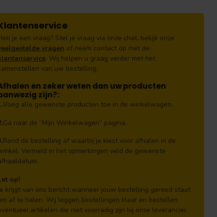
Klantenservice
Heb je een vraag? Stel je vraag via onze chat, bekijk onze
veelgestelde vragen
of neem contact op met de
klantenservice
. Wij helpen u graag verder met het
samenstellen van uw bestelling.
Afhalen en zeker weten dan uw producten
aanwezig zijn?:
1.
Voeg alle gewenste producten toe in de winkelwagen.
2.
Ga naar de “Mijn Winkelwagen” pagina.
3.
Rond de bestelling af waarbij je kiest voor afhalen in de
winkel. Vermeld in het opmerkingen veld de gewenste
afhaaldatum.
Let op!
Je krijgt van ons bericht wanneer jouw bestelling gereed staat
om af te halen. Wij leggen bestellingen klaar en bestellen
eventueel artikelen die niet voorradig zijn bij onze leverancier.