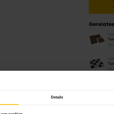
Gerelate
TU
Tu
Op 
TU
Tu
Op 
TU
Tu
Op 
Details
TU
Tu
 van cookies