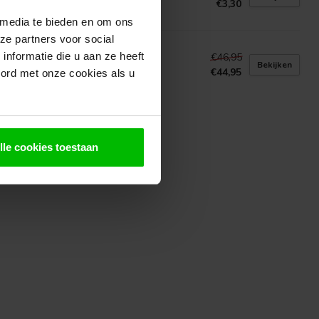
€3,30
voorraad in webshop
 media te bieden en om ons
ze partners voor social
INDECO
nformatie die u aan ze heeft
€46,95
integel Yogyakarta 100x100cm
Bekijken
€44,95
oord met onze cookies als u
voorraad in webshop
lle cookies toestaan