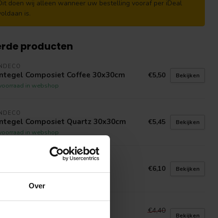
Dit doen wij alleen wanneer uw bestelling vooraf per iDeal
voldaan is.
erde producten
INDECO
integel Composiet Coffee 30x30cm
€5,50
Bekijken
voorraad in webshop
INDECO
integel Composiet Quartz 30x30cm
€5,45
Bekijken
voorraad in webshop
INDECO
integel Egmond 50x50cm
€6,10
Bekijken
voorraad in webshop
Over
INDECO
€4,40
integel Siantar 30x30cm
Bekijken