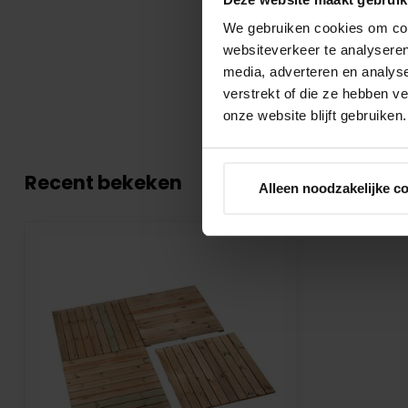
We gebruiken cookies om cont
websiteverkeer te analyseren
media, adverteren en analys
verstrekt of die ze hebben v
onze website blijft gebruiken.
Recent bekeken
Alleen noodzakelijke c