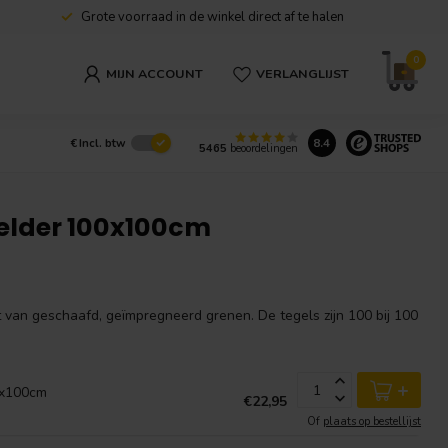
Grote voorraad in de winkel direct af te halen
0
MIJN ACCOUNT
VERLANGLIJST
8.4
€
Incl. btw
5465
beoordelingen
Helder 100x100cm
 van geschaafd, geïmpregneerd grenen. De tegels zijn 100 bij 100
+
0x100cm
€22,95
Of
plaats op bestellijst