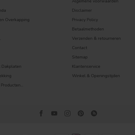
Algemene voorwaarden
nda
Disclaimer
en Overkapping
Privacy Policy
Betaalmethoden
l
Verzenden & retourneren
Contact
Sitemap
t Dakplaten
Klantenservice
ekking
Winkel & Openingstijden
 Producten...