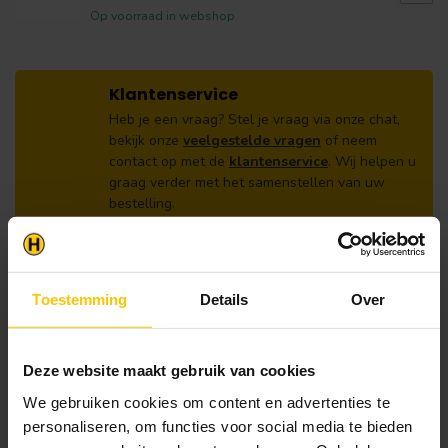
Op voorraad in webshop
Klantenservice
Heb je een vraag? Stel je vraag via onze chat,
bekijk onze
veelgestelde vragen
of neem
contact op met de
klantenservice
. Wij helpen u
graag verder met het samenstellen van uw
bestelling.
Afhalen en zeker weten dan uw
producten aanwezig zijn?:
1.
Voeg alle gewenste producten toe in de
winkelwagen.
Toestemming
Details
Over
2.
Ga naar de “Mijn Winkelwagen” pagina.
Deze website maakt gebruik van cookies
3.
Rond de bestelling af waarbij je kiest voor
afhalen in de winkel. Vermeld in het
We gebruiken cookies om content en advertenties te
opmerkingen veld de gewenste afhaaldatum.
personaliseren, om functies voor social media te bieden