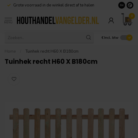
Grote voorraad in de winkel direct af te halen
8.4
0
MENU
€
Incl. btw
Home
/
Tuinhek recht H60 X B180cm
Tuinhek recht H60 X B180cm