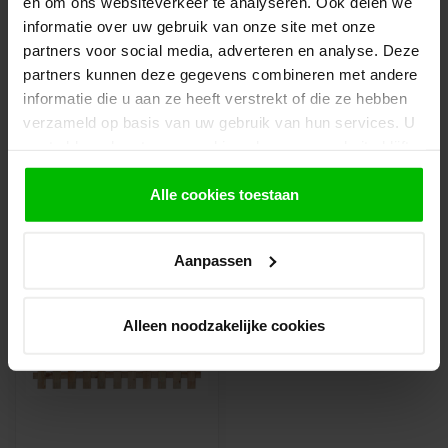
en om ons websiteverkeer te analyseren. Ook delen we
Let op!
Je krijgt van ons bericht wanneer jouw
informatie over uw gebruik van onze site met onze
bestelling gereed staat om af te halen. Wij
partners voor social media, adverteren en analyse. Deze
leggen bestellingen klaar en bestellen
partners kunnen deze gegevens combineren met andere
eventueel artikelen die niet voorradig zijn bij
informatie die u aan ze heeft verstrekt of die ze hebben
onze leverancier. Dit doen wij alleen wanneer
verzameld op basis van uw gebruik van hun services. U
uw bestelling vooraf per iDeal voldaan is.
gaat akkoord met onze cookies als u onze website blijft
gebruiken.
Alle cookies toestaan
Recent bekeken
Aanpassen
-5%
Alleen noodzakelijke cookies