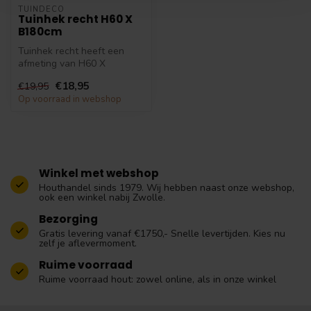
TUINDECO
Tuinhek recht H60 X
B180cm
Tuinhek recht heeft een
afmeting van H60 X
B180cm. Het tuinhek van
€18,95
€19,95
geïmpregneerd...
Op voorraad in webshop
Winkel met webshop
Houthandel sinds 1979. Wij hebben naast onze webshop,
ook een winkel nabij Zwolle.
Bezorging
Gratis levering vanaf €1750,- Snelle levertijden. Kies nu
zelf je aflevermoment.
Ruime voorraad
Ruime voorraad hout: zowel online, als in onze winkel