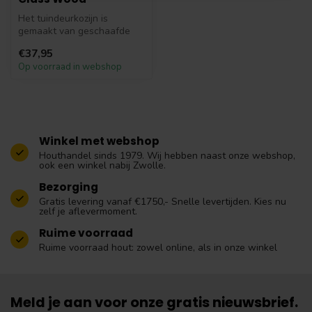
Het tuindeurkozijn is
gemaakt van geschaafde
onbehandelde Red Class
€37,95
Wood balken ...
Op voorraad in webshop
Winkel met webshop
Houthandel sinds 1979. Wij hebben naast onze webshop,
ook een winkel nabij Zwolle.
Bezorging
Gratis levering vanaf €1750,- Snelle levertijden. Kies nu
zelf je aflevermoment.
Ruime voorraad
Ruime voorraad hout: zowel online, als in onze winkel
Meld je aan voor onze gratis nieuwsbrief.