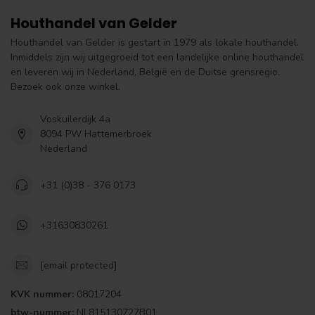
Houthandel van Gelder
Houthandel van Gelder is gestart in 1979 als lokale houthandel.
Inmiddels zijn wij uitgegroeid tot een landelijke online houthandel
en leveren wij in Nederland, België en de Duitse grensregio.
Bezoek ook onze winkel.
Voskuilerdijk 4a
8094 PW Hattemerbroek
Nederland
+31 (0)38 - 376 0173
+31630830261
[email protected]
KVK nummer:
08017204
btw-nummer:
NL815130727B01