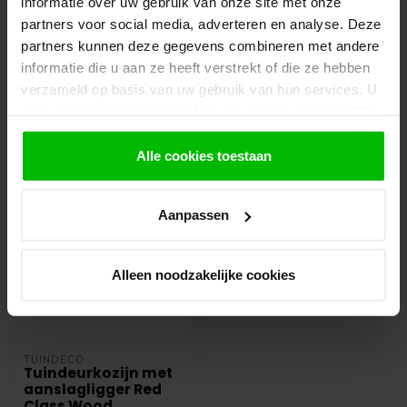
informatie over uw gebruik van onze site met onze
leggen bestellingen klaar en bestellen
eventueel artikelen die niet voorradig zijn bij
partners voor social media, adverteren en analyse. Deze
onze leverancier. Dit doen wij alleen wanneer
partners kunnen deze gegevens combineren met andere
uw bestelling vooraf per iDeal voldaan is.
informatie die u aan ze heeft verstrekt of die ze hebben
verzameld op basis van uw gebruik van hun services. U
gaat akkoord met onze cookies als u onze website blijft
gebruiken.
Recent bekeken
Alle cookies toestaan
Aanpassen
Alleen noodzakelijke cookies
TUINDECO
Tuindeurkozijn met
aanslagligger Red
Class Wood