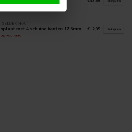
psschroeven op band
€33,45
Bekijken
voorraad in webshop
N GELDER HOUT
psplaat met 4 schuine kanten 12,5mm
€12,95
Bekijken
t op voorraad