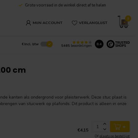
Grote voorraad in de winkel direct af te halen
0
MIJN ACCOUNT
VERLANGLIJST
8.4
€
Incl. btw
5465
beoordelingen
 200 cm
onde kanten als ondergrond voor pleisterwerk. Deze stuc plaat is
brengen van stucwerk op plafonds. Dit product is alleen in onze
+
€4,15
Of
plaats op bestellijst