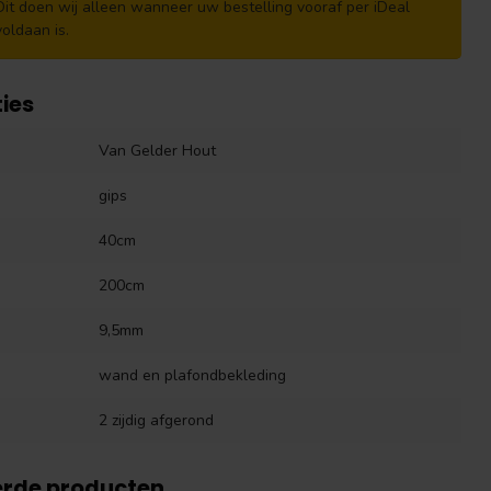
Dit doen wij alleen wanneer uw bestelling vooraf per iDeal
voldaan is.
ties
Van Gelder Hout
gips
40cm
200cm
9,5mm
wand en plafondbekleding
2 zijdig afgerond
erde producten