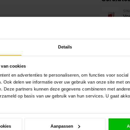
SIN
Vo
Nie
VA
Gi
Details
Nie
 van cookies
VA
Vo
gi
ent en advertenties te personaliseren, om functies voor social
Nie
. Ook delen we informatie over uw gebruik van onze site met on
e. Deze partners kunnen deze gegevens combineren met andere i
erzameld op basis van uw gebruik van hun services. U gaat akk
Wa
me
Op 
VAN
ookies
Aanpassen
A