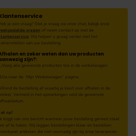
Klantenservice
Heb je een vraag? Stel je vraag via onze chat, bekijk onze
veelgestelde vragen
of neem contact op met de
klantenservice
. Wij helpen u graag verder met het
samenstellen van uw bestelling.
Afhalen en zeker weten dan uw producten
aanwezig zijn?:
1.
Voeg alle gewenste producten toe in de winkelwagen.
2.
Ga naar de “Mijn Winkelwagen” pagina.
3.
Rond de bestelling af waarbij je kiest voor afhalen in de
winkel. Vermeld in het opmerkingen veld de gewenste
afhaaldatum.
Let op!
Je krijgt van ons bericht wanneer jouw bestelling gereed staat
om af te halen. Wij leggen bestellingen klaar en bestellen
eventueel artikelen die niet voorradig zijn bij onze leverancier.