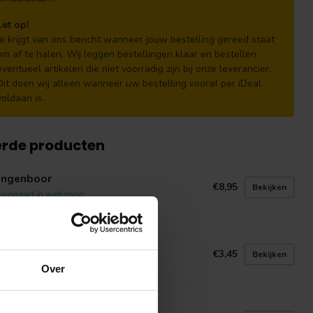
Let op!
Je krijgt van ons bericht wanneer jouw bestelling gereed staat
om af te halen. Wij leggen bestellingen klaar en bestellen
eventueel artikelen die niet voorradig zijn bij onze leverancier.
Dit doen wij alleen wanneer uw bestelling vooraf per iDeal
voldaan is.
erde producten
angenboor
€8,95
Bekijken
voorraad in webshop
utboor super
€3,45
Bekijken
voorraad in webshop
Over
tte boor