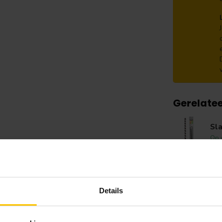
Gerelate
Sl
Op 
Ho
Op 
Details
Pla