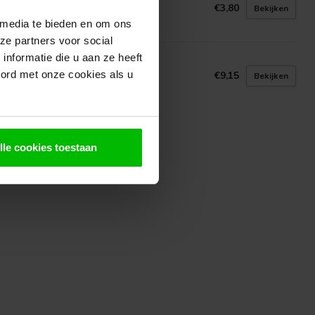
€3,80
Bekijken
voorraad in webshop
 media te bieden en om ons
ze partners voor social
nformatie die u aan ze heeft
rlengstuk houtboor
oord met onze cookies als u
€9,15
Bekijken
voorraad in webshop
lle cookies toestaan