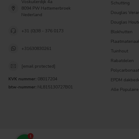
Voskuilerdijk 4a
Schutting
8094 PW Hattemerbroek
Douglas Vera
Nederland
Douglas Hout
+31 (0)38 - 376 0173
Blokhutten
Plaatmateriaa
+31630830261
Tuinhout
Rabatdelen
[email protected]
Polycarbonaa
KVK nummer:
08017204
EPDM dakbed
btw-nummer:
NL815130727B01
Alle Populaire