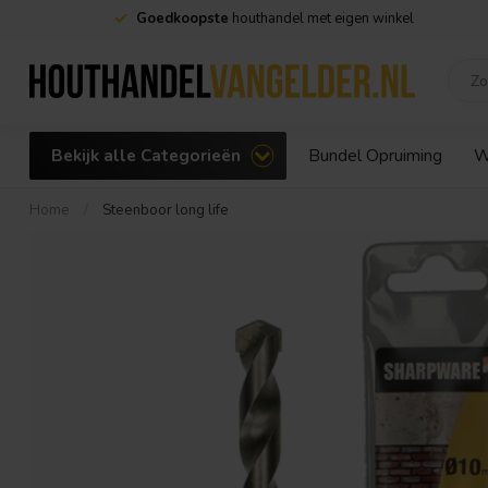
Goedkoopste
houthandel met eigen winkel
Bekijk alle Categorieën
Bundel Opruiming
W
Home
/
Steenboor long life