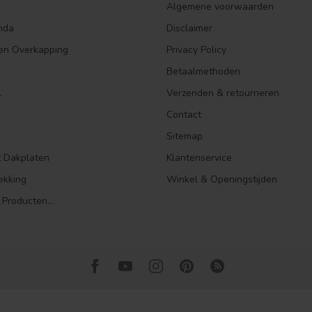
Algemene voorwaarden
nda
Disclaimer
en Overkapping
Privacy Policy
Betaalmethoden
l
Verzenden & retourneren
Contact
Sitemap
t Dakplaten
Klantenservice
ekking
Winkel & Openingstijden
 Producten...