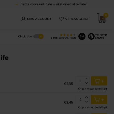
Grote voorraad in de winkel direct af te halen
0
MIJN ACCOUNT
VERLANGLIJST
8.4
€
Incl. btw
5465
beoordelingen
ife
+
€2,35
Of
plaats op bestellijst
+
€2,45
Of
plaats op bestellijst