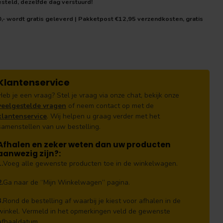
teld, dezelfde dag verstuurd!
0,- wordt gratis geleverd | Pakketpost €12,95 verzendkosten, gratis
Klantenservice
Heb je een vraag? Stel je vraag via onze chat, bekijk onze
veelgestelde vragen
of neem contact op met de
klantenservice
. Wij helpen u graag verder met het
samenstellen van uw bestelling.
Afhalen en zeker weten dan uw producten
aanwezig zijn?:
1.
Voeg alle gewenste producten toe in de winkelwagen.
2.
Ga naar de “Mijn Winkelwagen” pagina.
3.
Rond de bestelling af waarbij je kiest voor afhalen in de
winkel. Vermeld in het opmerkingen veld de gewenste
afhaaldatum.