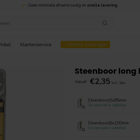
Geen minimale afname nodig en
snelle levering
inkel
Klantenservice
> Offerte Aanvragen
Steenboor long l
€2,35
Vanaf
Incl. btw
Steenboor|5x85mm
Op voorraad in webshop
Steenboor|6x100mm
Op voorraad in webshop