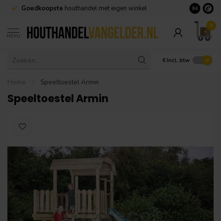
Goedkoopste
houthandel met eigen winkel
Geen minim
8.4
0
MENU
€
Incl. btw
Home
/
Speeltoestel Armin
Speeltoestel Armin