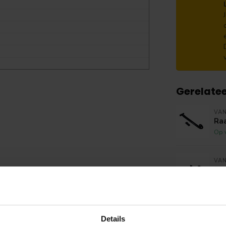
Gerelate
VAN
Ra
Op 
VAN
Slu
Op 
VAN
AX
Details