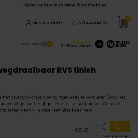
Grote voorraad in de winkel direct af te halen
0
MIJN ACCOUNT
VERLANGLIJST
8.4
€
Incl. btw
5465
beoordelingen
wegdraaibaar RVS finish
 het belangrijk om je woning regelmatig te ventileren. Door het
bovenlichtje komt er al gezonde frisse lucht binnen. Om deze
 te zetten gebruik je deze raamuitze
Lees meer
.
+
€25,65
Of
plaats op bestellijst