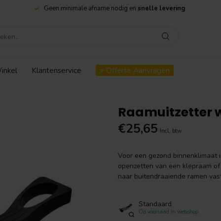
Geen minimale afname nodig en
snelle levering
inkel
Klantenservice
> Offerte Aanvragen
Raamuitzetter 
€25,65
Incl. btw
Voor een gezond binnenklimaat is
openzetten van een klepraam of 
naar buitendraaiende ramen vast
Standaard
Op voorraad in webshop