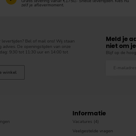
Gratis levering vanaf €1750,- Snelle levertijden. Kies nu
zelf je aflevermoment.
Meld je a
levertijden? Bel of mail ons! Wij staan
niet om je
 advies. De openingstijden van onze
dag: 9:30 tot 11:30 uur en 14:00 tot
Blijf op de hoo
e winkel
Informatie
ingen
Vacatures (4)
Veelgestelde vragen