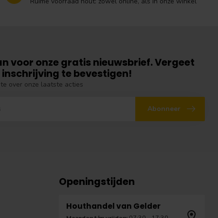
Ruime voorraad hout: zowel online, als in onze winkel
an voor onze gratis nieuwsbrief. Vergeet
 inschrijving te bevestigen!
gte over onze laatste acties
Abonneer
Openingstijden
Houthandel van Gelder
Maandag t/m vrijdag:
07:30 - 17:30