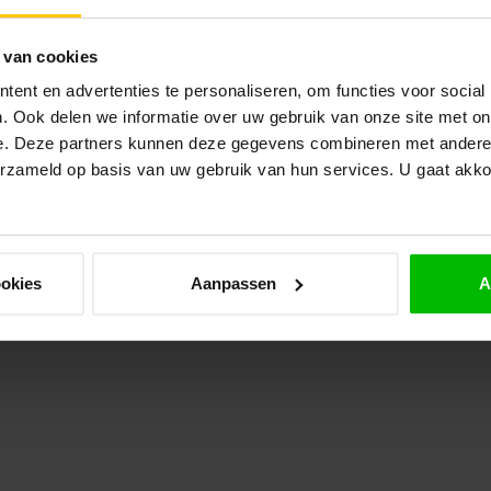
Op 
 van cookies
AX
Ax
ent en advertenties te personaliseren, om functies voor social
Op 
. Ook delen we informatie over uw gebruik van onze site met on
e. Deze partners kunnen deze gegevens combineren met andere i
erzameld op basis van uw gebruik van hun services. U gaat akk
VAN
Ra
Op 
ookies
Aanpassen
A