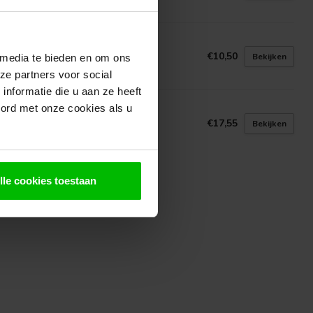
voorraad in webshop
A
a Raamsluiting FS2
€10,50
Bekijken
 media te bieden en om ons
voorraad in webshop
ze partners voor social
nformatie die u aan ze heeft
oord met onze cookies als u
 GELDER IJZERWAREN
amboompje Zwart
€17,55
Bekijken
voorraad in webshop
lle cookies toestaan