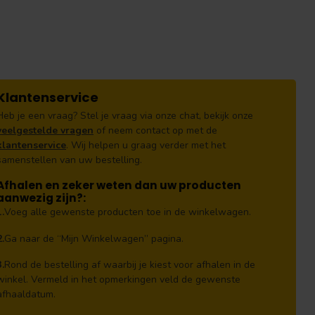
Klantenservice
Heb je een vraag? Stel je vraag via onze chat, bekijk onze
veelgestelde vragen
of neem contact op met de
klantenservice
. Wij helpen u graag verder met het
samenstellen van uw bestelling.
Afhalen en zeker weten dan uw producten
aanwezig zijn?:
1.
Voeg alle gewenste producten toe in de winkelwagen.
2.
Ga naar de “Mijn Winkelwagen” pagina.
3.
Rond de bestelling af waarbij je kiest voor afhalen in de
winkel. Vermeld in het opmerkingen veld de gewenste
afhaaldatum.