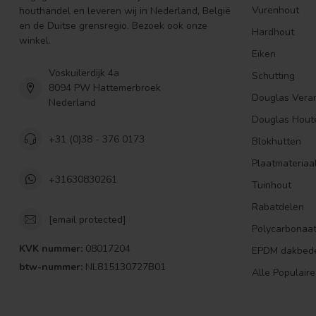
Vurenhout
houthandel en leveren wij in Nederland, België
en de Duitse grensregio. Bezoek ook onze
Hardhout
winkel.
Eiken
Voskuilerdijk 4a
Schutting
8094 PW Hattemerbroek
Douglas Vera
Nederland
Douglas Hout
+31 (0)38 - 376 0173
Blokhutten
Plaatmateriaa
+31630830261
Tuinhout
Rabatdelen
[email protected]
Polycarbonaa
KVK nummer:
08017204
EPDM dakbed
btw-nummer:
NL815130727B01
Alle Populaire