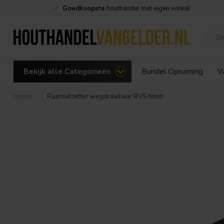
Goedkoopste
houthandel met eigen winkel
Bekijk alle Categorieën
Bundel Opruiming
W
Home
/
Raamuitzetter wegdraaibaar RVS finish