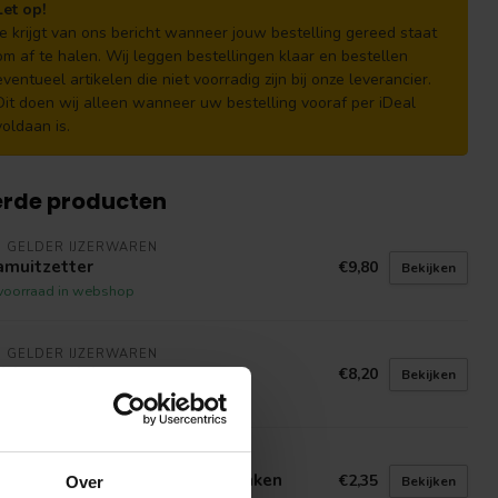
Let op!
Je krijgt van ons bericht wanneer jouw bestelling gereed staat
om af te halen. Wij leggen bestellingen klaar en bestellen
eventueel artikelen die niet voorradig zijn bij onze leverancier.
Dit doen wij alleen wanneer uw bestelling vooraf per iDeal
voldaan is.
erde producten
 GELDER IJZERWAREN
amuitzetter
€9,80
Bekijken
voorraad in webshop
 GELDER IJZERWAREN
iting rustiek
€8,20
Bekijken
voorraad in webshop
 GELDER IJZERWAREN
A scharnier ongelagerd geklonken
€2,35
Bekijken
Over