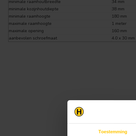
minimale raamhoutbreedte
34 mm
minimale kozijnhoutdiepte
38 mm
minimale raamhoogte
180 mm
maximale raamhoogte
1 meter
maximale opening
160 mm
aanbevolen schroefmaat
4.0 x 30 mm
Toestemming