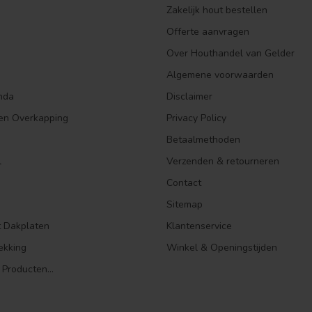
Zakelijk hout bestellen
Offerte aanvragen
Over Houthandel van Gelder
Algemene voorwaarden
nda
Disclaimer
en Overkapping
Privacy Policy
Betaalmethoden
l
Verzenden & retourneren
Contact
Sitemap
t Dakplaten
Klantenservice
ekking
Winkel & Openingstijden
 Producten...