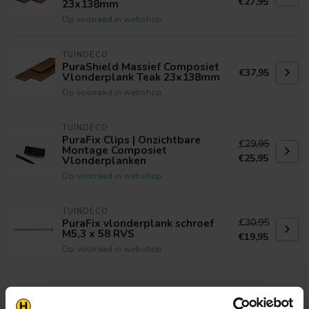
€27,95
23x138mm
Op voorraad in webshop
TUINDECO
PuraShield Massief Composiet
€37,95
Vlonderplank Teak 23x138mm
Op voorraad in webshop
TUINDECO
PuraFix Clips | Onzichtbare
€29,95
Montage Composiet
€25,95
Vlonderplanken
Op voorraad in webshop
TUINDECO
€30,95
PuraFix vlonderplank schroef
M5,3 x 58 RVS
€19,95
Op voorraad in webshop
Klantenservice