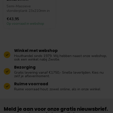
Semi-Massieve
vlonderplank 23x210mm in
de kleur Teak . Semi-
€43,95
Massieve vlonderplan...
Op voorraad in webshop
Winkel met webshop
Houthandel sinds 1979. Wij hebben naast onze webshop,
ook een winkel nabij Zwolle.
Bezorging
Gratis levering vanaf €1750,- Snelle levertijden. Kies nu
zelf je aflevermoment.
Ruime voorraad
Ruime voorraad hout: zowel online, als in onze winkel
Meld je aan voor onze gratis nieuwsbrief.