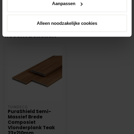
onze leverancier. Dit doen wij alleen wanneer
Aanpassen
uw bestelling vooraf per iDeal voldaan is.
Alleen noodzakelijke cookies
Recent bekeken
TUINDECO
PuraShield Semi-
Massief Brede
Composiet
Vlonderplank Teak
23x210mm