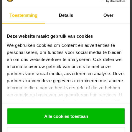
Heb je een vraag? Stel je vraag via onze chat,
bekijk onze
veelgestelde vragen
of neem
Toestemming
Details
Over
contact op met de
klantenservice
. Wij helpen u
graag verder met het samenstellen van uw
bestelling.
Deze website maakt gebruik van cookies
Afhalen en zeker weten dan uw
producten aanwezig zijn?:
We gebruiken cookies om content en advertenties te
1.
Voeg alle gewenste producten toe in de
personaliseren, om functies voor social media te bieden
winkelwagen.
en om ons websiteverkeer te analyseren. Ook delen we
informatie over uw gebruik van onze site met onze
2.
Ga naar de “Mijn Winkelwagen” pagina.
partners voor social media, adverteren en analyse. Deze
3.
Rond de bestelling af waarbij je kiest voor
partners kunnen deze gegevens combineren met andere
afhalen in de winkel. Vermeld in het
informatie die u aan ze heeft verstrekt of die ze hebben
opmerkingen veld de gewenste afhaaldatum.
verzameld op basis van uw gebruik van hun services. U
gaat akkoord met onze cookies als u onze website blijft
Let op!
gebruiken.
Je krijgt van ons bericht wanneer jouw
bestelling gereed staat om af te halen. Wij
Alle cookies toestaan
leggen bestellingen klaar en bestellen
eventueel artikelen die niet voorradig zijn bij