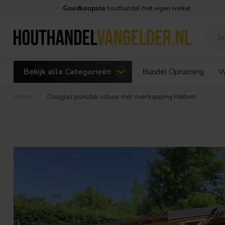
Goedkoopste
houthandel met eigen winkel
Bekijk alle Categorieën
Bundel Opruiming
W
Home
/
Douglas puntdak schuur met overkapping Hattem