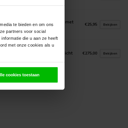
voorraad in webshop
INDECO
tonpoer 15x15 TAPS Antraciet met
€25,95
 media te bieden en om ons
Bekijken
elplaat
ze partners voor social
voorraad in webshop
nformatie die u aan ze heeft
oord met onze cookies als u
N GELDER HOUT
glas Deur met Kozijn (set) | Dicht
€275,00
Bekijken
t op voorraad
lle cookies toestaan