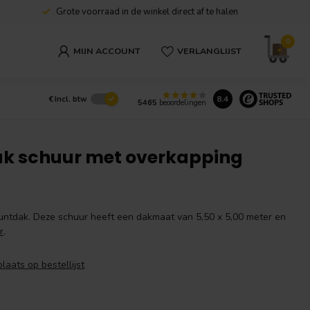
Grote voorraad in de winkel direct af te halen
0
MIJN ACCOUNT
VERLANGLIJST
8.4
€
Incl. btw
5465
beoordelingen
k schuur met overkapping
ntdak. Deze schuur heeft een dakmaat van 5,50 x 5,00 meter en
r
.
plaats op bestellijst