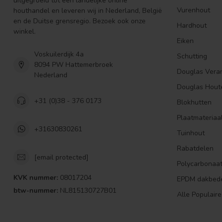
uitgegroeid tot een landelijke online
Vurenhout
houthandel en leveren wij in Nederland, België
en de Duitse grensregio. Bezoek ook onze
Hardhout
winkel.
Eiken
Voskuilerdijk 4a
Schutting
8094 PW Hattemerbroek
Douglas Vera
Nederland
Douglas Hout
+31 (0)38 - 376 0173
Blokhutten
Plaatmateriaa
+31630830261
Tuinhout
Rabatdelen
[email protected]
Polycarbonaa
KVK nummer:
08017204
EPDM dakbed
btw-nummer:
NL815130727B01
Alle Populaire