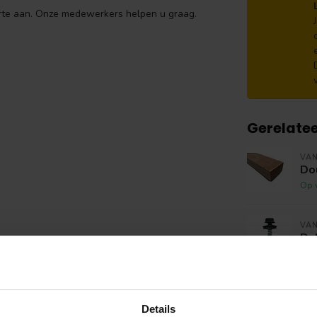
ferte aan. Onze medewerkers helpen u graag.
Gerelate
VA
Do
Op 
VAN
Da
Op 
VA
Do
Details