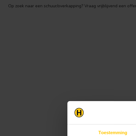
Op zoek naar een schuur/overkapping? Vraag vrijblijvend een of
Toestemming