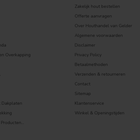
Zakelijk hout bestellen
Offerte aanvragen
Over Houthandel van Gelder
Algemene voorwaarden
nda
Disclaimer
en Overkapping
Privacy Policy
Betaalmethoden
l
Verzenden & retourneren
Contact
Sitemap
t Dakplaten
Klantenservice
ekking
Winkel & Openingstijden
 Producten...