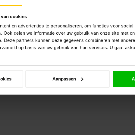
Op 
 van cookies
TU
Be
ent en advertenties te personaliseren, om functies voor social
St
. Ook delen we informatie over uw gebruik van onze site met on
Op 
e. Deze partners kunnen deze gegevens combineren met andere i
erzameld op basis van uw gebruik van hun services. U gaat akk
VA
Dou
Nie
ookies
Aanpassen
A