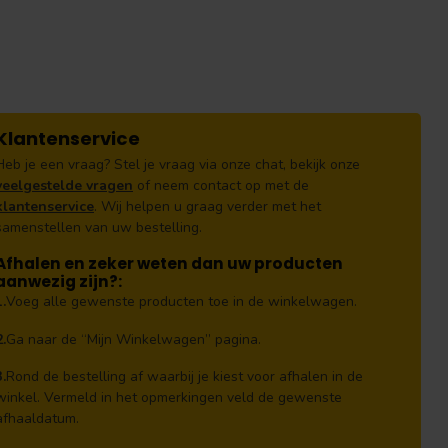
Klantenservice
Heb je een vraag? Stel je vraag via onze chat, bekijk onze
veelgestelde vragen
of neem contact op met de
klantenservice
. Wij helpen u graag verder met het
samenstellen van uw bestelling.
Afhalen en zeker weten dan uw producten
aanwezig zijn?:
1.
Voeg alle gewenste producten toe in de winkelwagen.
2.
Ga naar de “Mijn Winkelwagen” pagina.
3.
Rond de bestelling af waarbij je kiest voor afhalen in de
winkel. Vermeld in het opmerkingen veld de gewenste
afhaaldatum.