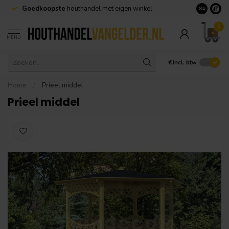
Goedkoopste
houthandel met eigen winkel
Geen minim
8.4
0
MENU
€
Incl. btw
Home
/
Prieel middel
Prieel middel