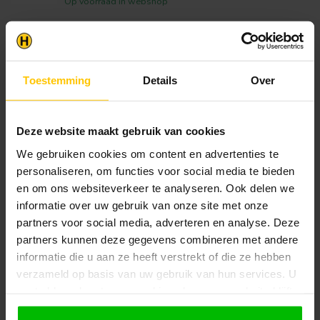
Op voorraad in webshop
VAN GELDER HOUT
Eiken Balk 6x15cm (netto
€16,02
5x14cm) Geschaafd
Op voorraad in webshop
Toestemming
Details
Over
Deze website maakt gebruik van cookies
Klantenservice
Heb je een vraag? Stel je vraag via onze chat,
We gebruiken cookies om content en advertenties te
bekijk onze
veelgestelde vragen
of neem
personaliseren, om functies voor social media te bieden
contact op met de
klantenservice
. Wij helpen u
en om ons websiteverkeer te analyseren. Ook delen we
graag verder met het samenstellen van uw
informatie over uw gebruik van onze site met onze
bestelling.
partners voor social media, adverteren en analyse. Deze
Afhalen en zeker weten dan uw
partners kunnen deze gegevens combineren met andere
producten aanwezig zijn?:
informatie die u aan ze heeft verstrekt of die ze hebben
1.
Voeg alle gewenste producten toe in de
verzameld op basis van uw gebruik van hun services. U
winkelwagen.
gaat akkoord met onze cookies als u onze website blijft
2.
Ga naar de “Mijn Winkelwagen” pagina.
gebruiken.