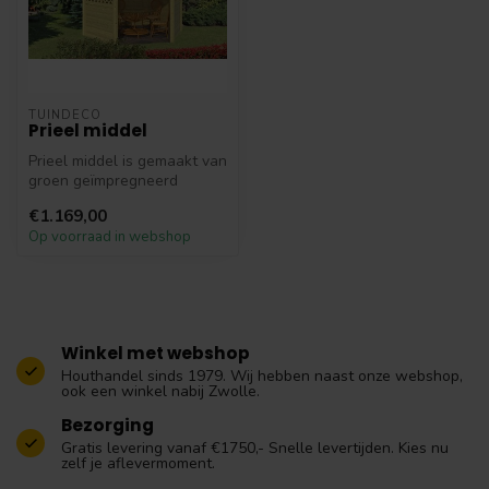
TUINDECO
Prieel middel
Prieel middel is gemaakt van
groen geïmpregneerd
geschaafd vurenhout. Dit
€1.169,00
priee...
Op voorraad in webshop
Winkel met webshop
Houthandel sinds 1979. Wij hebben naast onze webshop,
ook een winkel nabij Zwolle.
Bezorging
Gratis levering vanaf €1750,- Snelle levertijden. Kies nu
zelf je aflevermoment.