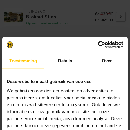
TUINDECO
€4.039,00
Blokhut Stian
€3.969,00
Op voorraad in webshop
RVS slotbouten zonder moer
€26,30
Op voorraad in webshop
Toestemming
Details
Over
TUINDECO
Schommel/klimrekaanbouw
€410,95
t.b.v. speeltoren Sjoerd
Deze website maakt gebruik van cookies
Op voorraad in webshop
We gebruiken cookies om content en advertenties te
personaliseren, om functies voor social media te bieden
Klantenservice
en om ons websiteverkeer te analyseren. Ook delen we
informatie over uw gebruik van onze site met onze
Heb je een vraag? Stel je vraag via onze chat,
bekijk onze
veelgestelde vragen
of neem
partners voor social media, adverteren en analyse. Deze
contact op met de
klantenservice
. Wij helpen u
partners kunnen deze gegevens combineren met andere