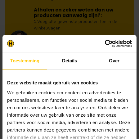
Afhalen en zeker weten dan uw
producten aanwezig zijn?:
1.
Voeg alle gewenste producten toe in de
winkelwagen.
2.
Ga naar de “Mijn Winkelwagen” pagina.
3.
Rond de bestelling af waarbij je kiest voor
afhalen in de winkel. Vermeld in het
Toestemming
Details
Over
opmerkingen veld de gewenste afhaaldatum.
Let op!
Je krijgt van ons bericht wanneer jouw
Deze website maakt gebruik van cookies
bestelling gereed staat om af te halen. Wij
We gebruiken cookies om content en advertenties te
leggen bestellingen klaar en bestellen
personaliseren, om functies voor social media te bieden
eventueel artikelen die niet voorradig zijn bij
en om ons websiteverkeer te analyseren. Ook delen we
onze leverancier. Dit doen wij alleen wanneer
informatie over uw gebruik van onze site met onze
uw bestelling vooraf per iDeal voldaan is.
partners voor social media, adverteren en analyse. Deze
partners kunnen deze gegevens combineren met andere
informatie die u aan ze heeft verstrekt of die ze hebben