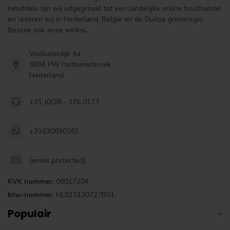
Inmiddels zijn wij uitgegroeid tot een landelijke online houthandel
en leveren wij in Nederland, België en de Duitse grensregio.
Bezoek ook onze winkel.
Voskuilerdijk 4a
8094 PW Hattemerbroek
Nederland
+31 (0)38 - 376 0173
+31630830261
[email protected]
KVK nummer:
08017204
btw-nummer:
NL815130727B01
Populair