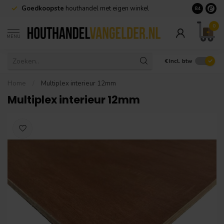
Goedkoopste
houthandel met eigen winkel
Geen minim
8.4
0
MENU
€
Incl. btw
Home
/
Multiplex interieur 12mm
Multiplex interieur 12mm