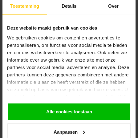
bekijk onze
veelgestelde vragen
of neem
Toestemming
Details
Over
contact op met de
klantenservice
. Wij helpen u
graag verder met het samenstellen van uw
bestelling.
Deze website maakt gebruik van cookies
Afhalen en zeker weten dan uw
We gebruiken cookies om content en advertenties te
producten aanwezig zijn?:
personaliseren, om functies voor social media te bieden
1.
Voeg alle gewenste producten toe in de
winkelwagen.
en om ons websiteverkeer te analyseren. Ook delen we
informatie over uw gebruik van onze site met onze
2.
Ga naar de “Mijn Winkelwagen” pagina.
partners voor social media, adverteren en analyse. Deze
partners kunnen deze gegevens combineren met andere
3.
Rond de bestelling af waarbij je kiest voor
afhalen in de winkel. Vermeld in het
informatie die u aan ze heeft verstrekt of die ze hebben
opmerkingen veld de gewenste afhaaldatum.
verzameld op basis van uw gebruik van hun services. U
gaat akkoord met onze cookies als u onze website blijft
Let op!
gebruiken.
Je krijgt van ons bericht wanneer jouw
Alle cookies toestaan
bestelling gereed staat om af te halen. Wij
leggen bestellingen klaar en bestellen
eventueel artikelen die niet voorradig zijn bij
onze leverancier. Dit doen wij alleen wanneer
Aanpassen