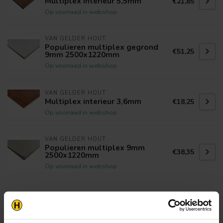
Multiplex interieur 5,5mm
€21,85
Op voorraad in webshop
VAN GELDER HOUT
Populieren multiplex gegrond
€51,25
9mm 2500x1220mm
Op voorraad in webshop
VAN GELDER HOUT
Multiplex interieur 3,6mm
€18,25
Op voorraad in webshop
VAN GELDER HOUT
Populieren multiplex 9mm
€38,35
2500x1220mm
Op voorraad in webshop
Klantenservice
Heb je een vraag? Stel je vraag via onze chat,