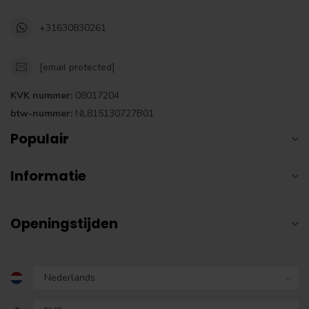
+31630830261
[email protected]
KVK nummer:
08017204
btw-nummer:
NL815130727B01
Populair
Informatie
Openingstijden