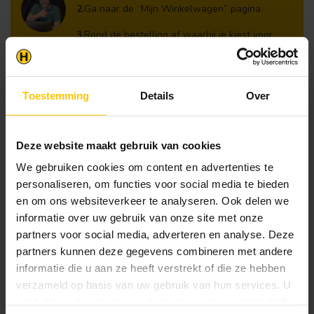
2.
Ga naar de “Mijn Winkelwagen” pagina.
3.
Rond de bestelling af waarbij je kiest voor
afhalen in de winkel. Vermeld in het
opmerkingen veld de gewenste afhaaldatum.
Let op!
Toestemming
Details
Over
Je krijgt van ons bericht wanneer jouw
bestelling gereed staat om af te halen. Wij
leggen bestellingen klaar en bestellen
Deze website maakt gebruik van cookies
eventueel artikelen die niet voorradig zijn bij
onze leverancier. Dit doen wij alleen wanneer
We gebruiken cookies om content en advertenties te
uw bestelling vooraf per iDeal voldaan is.
personaliseren, om functies voor social media te bieden
en om ons websiteverkeer te analyseren. Ook delen we
informatie over uw gebruik van onze site met onze
partners voor social media, adverteren en analyse. Deze
Recent bekeken
partners kunnen deze gegevens combineren met andere
informatie die u aan ze heeft verstrekt of die ze hebben
verzameld op basis van uw gebruik van hun services. U
gaat akkoord met onze cookies als u onze website blijft