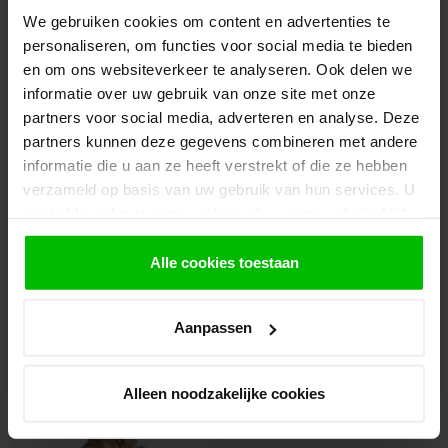
2.
Ga naar de “Mijn Winkelwagen” pagina.
We gebruiken cookies om content en advertenties te
3.
Rond de bestelling af waarbij je kiest voor
personaliseren, om functies voor social media te bieden
afhalen in de winkel. Vermeld in het
en om ons websiteverkeer te analyseren. Ook delen we
opmerkingen veld de gewenste afhaaldatum.
informatie over uw gebruik van onze site met onze
partners voor social media, adverteren en analyse. Deze
Let op!
partners kunnen deze gegevens combineren met andere
Je krijgt van ons bericht wanneer jouw
bestelling gereed staat om af te halen. Wij
informatie die u aan ze heeft verstrekt of die ze hebben
leggen bestellingen klaar en bestellen
verzameld op basis van uw gebruik van hun services. U
eventueel artikelen die niet voorradig zijn bij
gaat akkoord met onze cookies als u onze website blijft
onze leverancier. Dit doen wij alleen wanneer
gebruiken.
uw bestelling vooraf per iDeal voldaan is.
Alle cookies toestaan
Aanpassen
Recent bekeken
Alleen noodzakelijke cookies