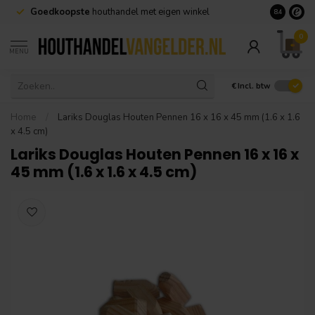
Goedkoopste
houthandel met eigen winkel
Geen minim
8.4
0
MENU
€
Incl. btw
Home
/
Lariks Douglas Houten Pennen 16 x 16 x 45 mm (1.6 x 1.6
x 4.5 cm)
Lariks Douglas Houten Pennen 16 x 16 x
45 mm (1.6 x 1.6 x 4.5 cm)