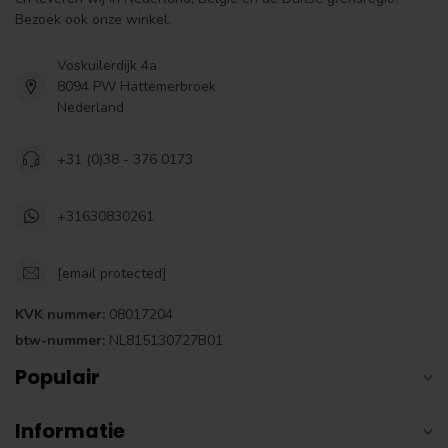
Bezoek ook onze winkel.
Voskuilerdijk 4a
8094 PW Hattemerbroek
Nederland
+31 (0)38 - 376 0173
+31630830261
[email protected]
KVK nummer:
08017204
btw-nummer:
NL815130727B01
Populair
Informatie