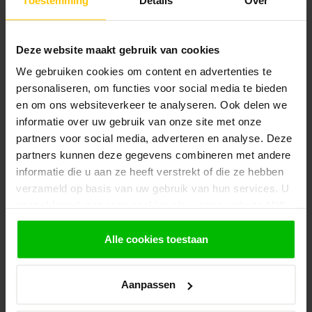
contact op met de
klantenservice
. Wij helpen u
graag verder met het samenstellen van uw
bestelling.
Deze website maakt gebruik van cookies
Afhalen en zeker weten dan uw
We gebruiken cookies om content en advertenties te
producten aanwezig zijn?:
1.
Voeg alle gewenste producten toe in de
personaliseren, om functies voor social media te bieden
winkelwagen.
en om ons websiteverkeer te analyseren. Ook delen we
informatie over uw gebruik van onze site met onze
2.
Ga naar de “Mijn Winkelwagen” pagina.
partners voor social media, adverteren en analyse. Deze
3.
Rond de bestelling af waarbij je kiest voor
partners kunnen deze gegevens combineren met andere
afhalen in de winkel. Vermeld in het
informatie die u aan ze heeft verstrekt of die ze hebben
opmerkingen veld de gewenste afhaaldatum.
verzameld op basis van uw gebruik van hun services. U
gaat akkoord met onze cookies als u onze website blijft
Let op!
gebruiken.
Je krijgt van ons bericht wanneer jouw
Alle cookies toestaan
bestelling gereed staat om af te halen. Wij
leggen bestellingen klaar en bestellen
eventueel artikelen die niet voorradig zijn bij
onze leverancier. Dit doen wij alleen wanneer
Aanpassen
uw bestelling vooraf per iDeal voldaan is.