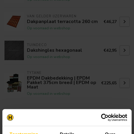
VAN GELDER IJZERWAREN
Dakpanplaat terracotta 260 cm
€46,27
Op voorraad in webshop
TUINDECO
Dakshingles hexagonaal
€42,95
Op voorraad in webshop
TYTANE
EPDM Dakbedekking | EPDM
Pakket 375cm breed | EPDM op
€225,65
Maat
Op voorraad in webshop
Klantenservice
Heb je een vraag? Stel je vraag via onze chat,
bekijk onze
veelgestelde vragen
of neem
Toestemming
Details
Over