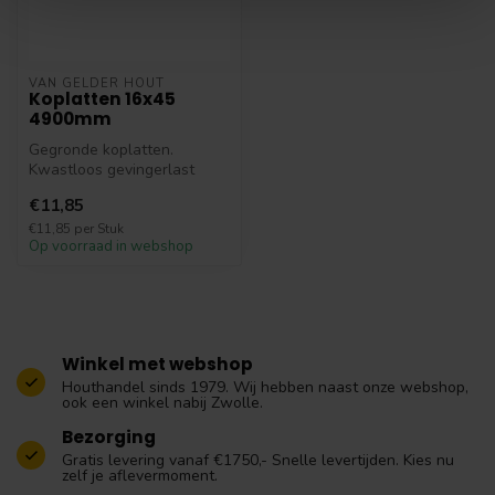
VAN GELDER HOUT
Koplatten 16x45
4900mm
Gegronde koplatten.
Kwastloos gevingerlast
hardhout profiel, Koplat
€11,85
geproduceerd...
€11,85 per Stuk
Op voorraad in webshop
Winkel met webshop
Houthandel sinds 1979. Wij hebben naast onze webshop,
ook een winkel nabij Zwolle.
Bezorging
Gratis levering vanaf €1750,- Snelle levertijden. Kies nu
zelf je aflevermoment.