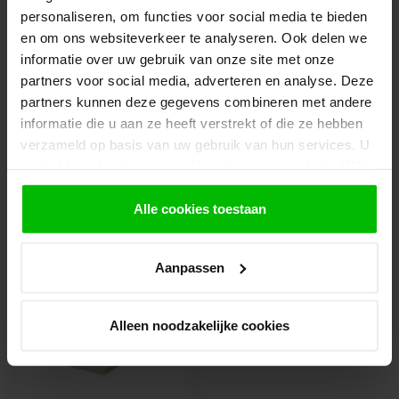
afhalen in de winkel. Vermeld in het
personaliseren, om functies voor social media te bieden
opmerkingen veld de gewenste afhaaldatum.
en om ons websiteverkeer te analyseren. Ook delen we
informatie over uw gebruik van onze site met onze
Let op!
Je krijgt van ons bericht wanneer jouw
partners voor social media, adverteren en analyse. Deze
bestelling gereed staat om af te halen. Wij
partners kunnen deze gegevens combineren met andere
leggen bestellingen klaar en bestellen
informatie die u aan ze heeft verstrekt of die ze hebben
eventueel artikelen die niet voorradig zijn bij
verzameld op basis van uw gebruik van hun services. U
onze leverancier. Dit doen wij alleen wanneer
gaat akkoord met onze cookies als u onze website blijft
uw bestelling vooraf per iDeal voldaan is.
gebruiken.
Alle cookies toestaan
Recent bekeken
Aanpassen
Alleen noodzakelijke cookies