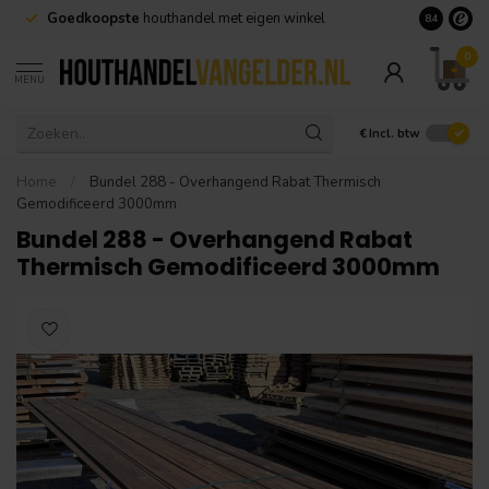
Goedkoopste
houthandel met eigen winkel
Geen minim
8.4
0
MENU
€
Incl. btw
Home
/
Bundel 288 - Overhangend Rabat Thermisch
Gemodificeerd 3000mm
Bundel 288 - Overhangend Rabat
Thermisch Gemodificeerd 3000mm