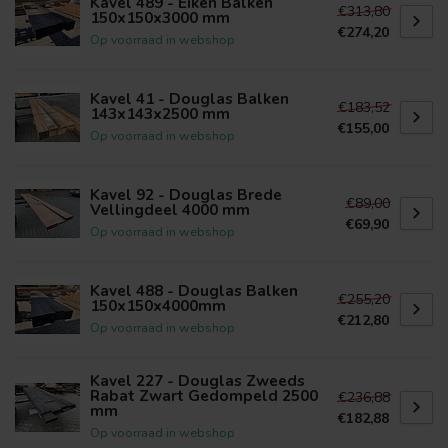
Kavel 489 - Eiken Balken
€313,80
150x150x3000 mm
€274,20
Op voorraad in webshop
Kavel 41 - Douglas Balken
€183,52
143x143x2500 mm
€155,00
Op voorraad in webshop
Kavel 92 - Douglas Brede
€89,00
Vellingdeel 4000 mm
€69,90
Op voorraad in webshop
Kavel 488 - Douglas Balken
€255,20
150x150x4000mm
€212,80
Op voorraad in webshop
Kavel 227 - Douglas Zweeds
Rabat Zwart Gedompeld 2500
€236,88
mm
€182,88
Op voorraad in webshop