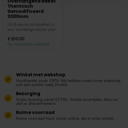
Overhangend Rabat
Thermisch
Gemodificeerd
3000mm
Dit B-keuze houtpakket is
een voordelige keuze voor
wie stevig constructiehout
€150,00
z...
Op voorraad in webshop
Winkel met webshop
Houthandel sinds 1979. Wij hebben naast onze webshop,
ook een winkel nabij Zwolle.
Bezorging
Gratis levering vanaf €1750,- Snelle levertijden. Kies nu
zelf je aflevermoment.
Ruime voorraad
Ruime voorraad hout: zowel online, als in onze winkel