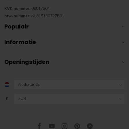
KVK nummer:
08017204
btw-nummer:
NL815130727B01
Populair
Informatie
Openingstijden
€