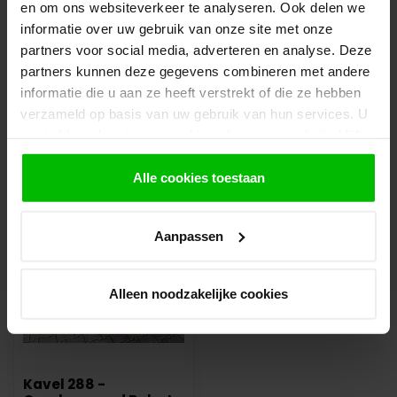
en om ons websiteverkeer te analyseren. Ook delen we
bestelling gereed staat om af te halen. Wij
informatie over uw gebruik van onze site met onze
leggen bestellingen klaar en bestellen
partners voor social media, adverteren en analyse. Deze
eventueel artikelen die niet voorradig zijn bij
onze leverancier. Dit doen wij alleen wanneer
partners kunnen deze gegevens combineren met andere
uw bestelling vooraf per iDeal voldaan is.
informatie die u aan ze heeft verstrekt of die ze hebben
verzameld op basis van uw gebruik van hun services. U
gaat akkoord met onze cookies als u onze website blijft
gebruiken.
Recent bekeken
Alle cookies toestaan
Aanpassen
Alleen noodzakelijke cookies
Kavel 288 -