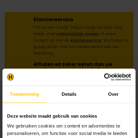
Klantenservice
Heb je een vraag? Stel je vraag via onze chat,
bekijk onze
veelgestelde vragen
of neem
contact op met de
klantenservice
. Wij helpen u
graag verder met het samenstellen van uw
bestelling.
Afhalen en zeker weten dan uw
producten aanwezig zijn?:
1.
Voeg alle gewenste producten toe in de
winkelwagen.
2.
Ga naar de “Mijn Winkelwagen” pagina.
Toestemming
Details
Over
3.
Rond de bestelling af waarbij je kiest voor
afhalen in de winkel. Vermeld in het
Deze website maakt gebruik van cookies
opmerkingen veld de gewenste afhaaldatum.
We gebruiken cookies om content en advertenties te
Let op!
personaliseren, om functies voor social media te bieden
Je krijgt van ons bericht wanneer jouw