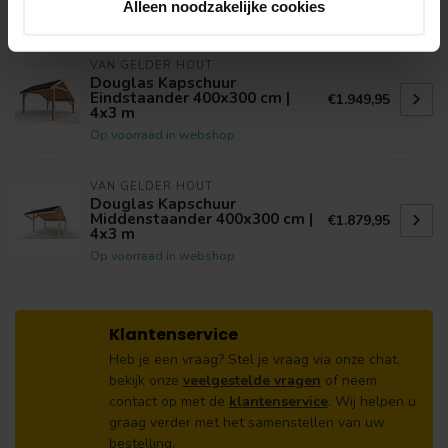
Alleen noodzakelijke cookies
Op voorraad in webshop
VAN GELDER HOUT
Douglas Kapschuur
Eindstaander 400x300 cm |
€1.949,95
4x3 m
Op voorraad in webshop
VAN GELDER HOUT
Douglas Kapschuur
Middenstaander 400x300 cm |
€1.879,95
4x3 m
Op voorraad in webshop
Klantenservice
Heb je een vraag? Stel je vraag via onze chat,
bekijk onze
veelgestelde vragen
of neem
contact op met de
klantenservice
. Wij helpen u
graag verder met het samenstellen van uw
bestelling.