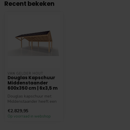
Recent bekeken
VAN GELDER HOUT
Douglas Kapschuur
Middenstaander
600x350 cm | 6x3,5 m
Douglas kapschuur met
Middenstaander heeft een
afmeting van 600x350 cm
€2.829,95
ofwel 6x3...
Op voorraad in webshop