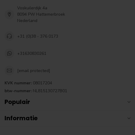
Voskuilerdijk 4a
8094 PW Hattemerbroek
Nederland
+31 (0)38 - 376 0173
+31630830261
[email protected]
KVK nummer:
08017204
btw-nummer:
NL815130727B01
Populair
Informatie