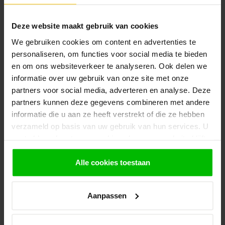
Productomschrijving
Deze website maakt gebruik van cookies
We gebruiken cookies om content en advertenties te
personaliseren, om functies voor social media te bieden
Gerelateerde producten
en om ons websiteverkeer te analyseren. Ook delen we
VAN GELDER HOUT
informatie over uw gebruik van onze site met onze
Douglas Kapschuur
partners voor social media, adverteren en analyse. Deze
Eindstaander 600x350 cm |
€2.969,95
6x3,5 m
partners kunnen deze gegevens combineren met andere
Op voorraad in webshop
informatie die u aan ze heeft verstrekt of die ze hebben
verzameld op basis van uw gebruik van hun services. U
VAN GELDER HOUT
gaat akkoord met onze cookies als u onze website blijft
Douglas Kapschuur
gebruiken.
Eindstaander 600x300 cm |
€2.769,95
6x3 m
Alle cookies toestaan
Op voorraad in webshop
Aanpassen
VAN GELDER HOUT
Douglas Kapschuur
Middenstaander 600x400 cm |
€2.939,95
6x4 m