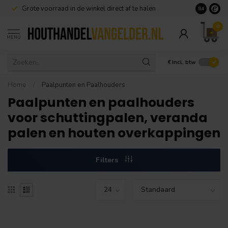
Grote voorraad in de winkel direct af te halen
8.4
0
MENU
€
Incl. btw
Home
/
Paalpunten en Paalhouders
Paalpunten en paalhouders
voor schuttingpalen, veranda
palen en houten overkappingen
Filters