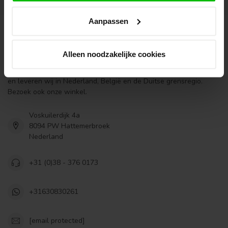
Aanpassen
Houthandel van Gelder
Alleen noodzakelijke cookies
Houthandel van Gelder is gestart in 1979 als lokale houthandel.
Inmiddels zijn wij uitgegroeid tot een landelijke online houthandel
en leveren wij in Nederland, België en de Duitse grensregio.
Bezoek ook onze winkel.
Voskuilerdijk 4a
8094 PW Hattemerbroek
Nederland
+31 (0)38 - 376 0173
+31630830261
[email protected]