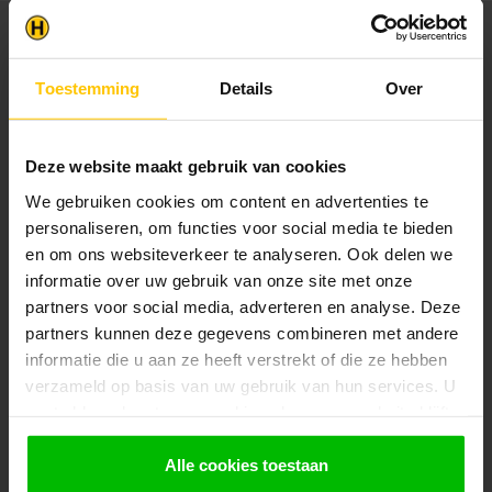
Meld je aan voor onze gratis nieuwsbrief.
Vergeet niet om je inschrijving te
Toestemming
Details
Over
bevestigen!
Blijf op de hoogte over onze laatste acties
Deze website maakt gebruik van cookies
We gebruiken cookies om content en advertenties te
personaliseren, om functies voor social media te bieden
en om ons websiteverkeer te analyseren. Ook delen we
Klantenservice
informatie over uw gebruik van onze site met onze
Heeft u vragen over onze producten of over levertijden? Bel of
mail ons! Wij staan u graag te woord en geven graag vakkundig
partners voor social media, adverteren en analyse. Deze
advies. De openingstijden van onze telefonische helpdesk zijn:
partners kunnen deze gegevens combineren met andere
Maandag t/m vrijdag: 9:30 tot 11:30 uur en 14:00 tot 16:00 uur.
informatie die u aan ze heeft verstrekt of die ze hebben
verzameld op basis van uw gebruik van hun services. U
Klantenservice
gaat akkoord met onze cookies als u onze website blijft
gebruiken.
Bezoek onze winkel
Alle cookies toestaan