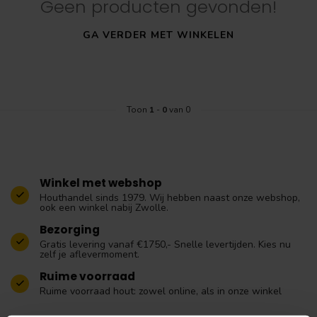
Geen producten gevonden!
GA VERDER MET WINKELEN
Toon
1
-
0
van 0
Winkel met webshop
Houthandel sinds 1979. Wij hebben naast onze webshop,
ook een winkel nabij Zwolle.
Bezorging
Gratis levering vanaf €1750,- Snelle levertijden. Kies nu
zelf je aflevermoment.
Ruime voorraad
Ruime voorraad hout: zowel online, als in onze winkel