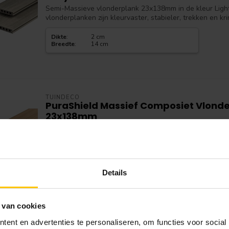
Semi-Massieve vlonderplank 23x138mm in de kleur Ligh
vlonderplanken zijn kleurvaster, stabieler, trekken en kr
Dikte
:
2 cm
Breedte
:
14 cm
TUINDECO
PuraShield Massief Composiet Vlond
23x138mm
Massieve vlonderplank 23x138mm in de kleur Cedar . Ma
kleurvaster, stabieler, trekken en krimpen minder, kunne
Dikte
:
2 cm
Breedte
:
14 cm
Details
 van cookies
TUINDECO
ent en advertenties te personaliseren, om functies voor social
PuraShield Massief Composiet Vlonde