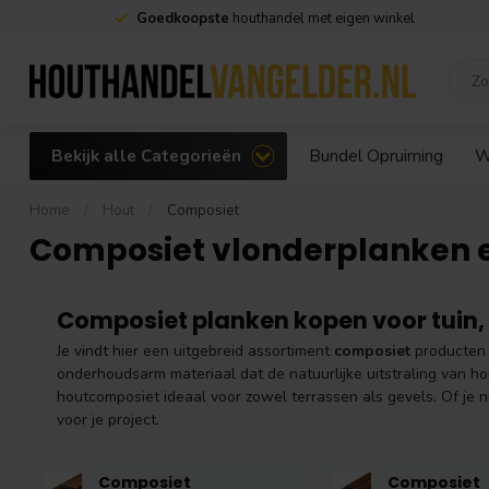
Goedkoopste
houthandel met eigen winkel
Bekijk alle Categorieën
Bundel Opruiming
W
Home
/
Hout
/
Composiet
Composiet vlonderplanken 
Composiet planken kopen voor tuin, 
Je vindt hier een uitgebreid assortiment
composiet
producten 
onderhoudsarm materiaal dat de natuurlijke uitstraling van h
houtcomposiet ideaal voor zowel terrassen als gevels. Of je 
voor je project.
Composiet
Composiet