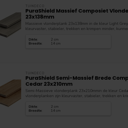
TUINDECO
PuraShield Massief Composiet Vlonde
23x138mm
Massieve vlonderplank 23x138mm in de kleur Light Grey.
kleurvaster, stabieler, trekken en krimpen minder, kunne
Dikte
:
2 cm
Breedte
:
14 cm
TUINDECO
PuraShield Semi-Massief Brede Comp
Cedar 23x210mm
Semi-Massieve vlonderplank 23x210mmin de kleur Ceda
vlonderplanken zijn kleurvaster, stabieler, trekken en kr
Dikte
:
2 cm
Breedte
:
14 cm