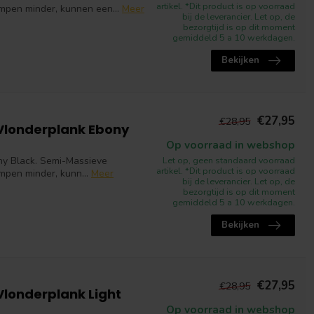
artikel. *Dit product is op voorraad
impen minder, kunnen een...
Meer
bij de leverancier. Let op, de
bezorgtijd is op dit moment
gemiddeld 5 a 10 werkdagen.
Bekijken
€27,95
€28,95
Vlonderplank Ebony
Op voorraad in webshop
ny Black. Semi-Massieve
Let op, geen standaard voorraad
artikel. *Dit product is op voorraad
impen minder, kunn...
Meer
bij de leverancier. Let op, de
bezorgtijd is op dit moment
gemiddeld 5 a 10 werkdagen.
Bekijken
€27,95
€28,95
londerplank Light
Op voorraad in webshop