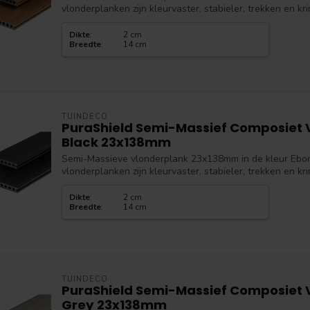
vlonderplanken zijn kleurvaster, stabieler, trekken en kr
Dikte
:
2 cm
Breedte
:
14 cm
TUINDECO
PuraShield Semi-Massief Composiet 
Black 23x138mm
Semi-Massieve vlonderplank 23x138mm in de kleur Ebo
vlonderplanken zijn kleurvaster, stabieler, trekken en kr
Dikte
:
2 cm
Breedte
:
14 cm
TUINDECO
PuraShield Semi-Massief Composiet V
Grey 23x138mm