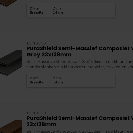
Dikte
:
2 cm
Breedte
:
14 cm
TUINDECO
PuraShield Semi-Massief Composiet 
Grey 23x138mm
Semi-Massieve vlonderplank 23x138mm in de kleur Dark
vlonderplanken zijn kleurvaster, stabieler, trekken en kr
Dikte
:
2 cm
Breedte
:
14 cm
TUINDECO
PuraShield Semi-Massief Composiet 
23x138mm
Semi-Massieve vlonderplank 23x138mm in de kleur Teak