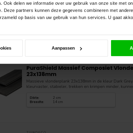
. Ook delen we informatie over uw gebruik van onze site met on
23x138mm
e. Deze partners kunnen deze gegevens combineren met andere i
Massieve vlonderplank 23x138mm in de kleur Ipe . Massi
kleurvaster, stabieler, trekken en krimpen minder, kunne
erzameld op basis van uw gebruik van hun services. U gaat akk
Dikte
:
2 cm
Breedte
:
14 cm
ookies
Aanpassen
A
TUINDECO
PuraShield Massief Composiet Vlonde
23x138mm
Massieve vlonderplank 23x138mm in de kleur Dark Grey.
kleurvaster, stabieler, trekken en krimpen minder, kunne
Dikte
:
2 cm
Breedte
:
14 cm
TUINDECO