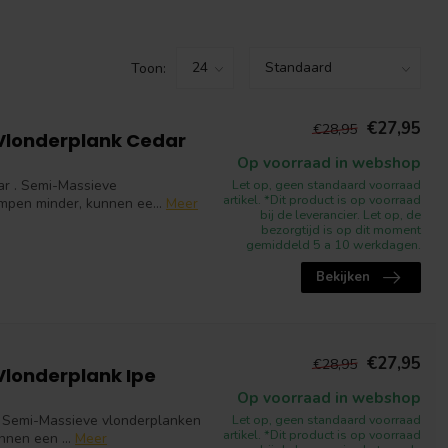
Toon:
€27,95
€28,95
Vlonderplank Cedar
Op voorraad in webshop
r . Semi-Massieve
Let op, geen standaard voorraad
artikel. *Dit product is op voorraad
impen minder, kunnen ee...
Meer
bij de leverancier. Let op, de
bezorgtijd is op dit moment
gemiddeld 5 a 10 werkdagen.
Bekijken
€27,95
€28,95
Vlonderplank Ipe
Op voorraad in webshop
. Semi-Massieve vlonderplanken
Let op, geen standaard voorraad
artikel. *Dit product is op voorraad
nnen een ...
Meer