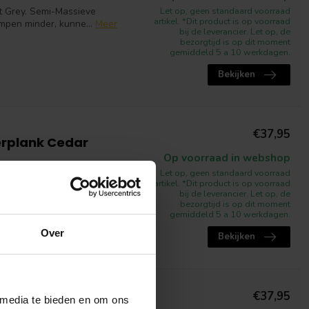
t Grey. Semi-Massieve
Let op, geen standaard voorraad
artikel. *Dit product is op voorraad
impen minder, kunne...
Meer
bij de leverancier. Let op, de
bezorgtijd is op dit moment
gemiddeld 5 a 10 werkdagen.
Bekijken
€37,95
erplank Cedar
Op voorraad in webshop
ssieve vlonderplanken zijn
Let op, geen standaard voorraad
artikel. *Dit product is op voorraad
n een hogere p...
Meer
bij de leverancier. Let op, de
bezorgtijd is op dit moment
gemiddeld 5 a 10 werkdagen.
Over
Bekijken
€37,95
 media te bieden en om ons
rplank Ipe