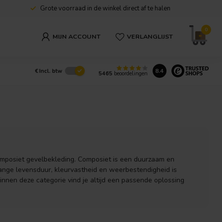
Grote voorraad in de winkel direct af te halen
0
MIJN ACCOUNT
VERLANGLIJST
8.4
€
Incl. btw
5465
beoordelingen
mposiet gevelbekleding. Composiet is een duurzaam en
lange levensduur, kleurvastheid en weerbestendigheid is
nnen deze categorie vind je altijd een passende oplossing