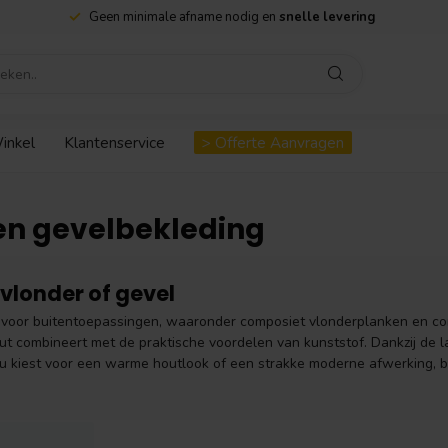
Geen minimale afname nodig en
snelle levering
inkel
Klantenservice
> Offerte Aanvragen
en gevelbekleding
vlonder of gevel
voor buitentoepassingen, waaronder composiet vlonderplanken en co
out combineert met de praktische voordelen van kunststof. Dankzij de 
nu kiest voor een warme houtlook of een strakke moderne afwerking, bi