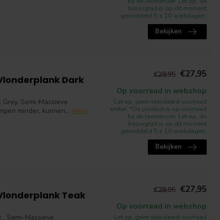
bij de leverancier. Let op, de
bezorgtijd is op dit moment
gemiddeld 5 a 10 werkdagen.
Bekijken
€27,95
€28,95
Vlonderplank Dark
Op voorraad in webshop
 Grey. Semi-Massieve
Let op, geen standaard voorraad
artikel. *Dit product is op voorraad
impen minder, kunnen...
Meer
bij de leverancier. Let op, de
bezorgtijd is op dit moment
gemiddeld 5 a 10 werkdagen.
Bekijken
€27,95
€28,95
Vlonderplank Teak
Op voorraad in webshop
 . Semi-Massieve
Let op, geen standaard voorraad