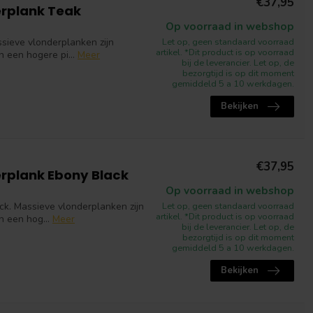
€37,95
erplank Teak
Op voorraad in webshop
sieve vlonderplanken zijn
Let op, geen standaard voorraad
artikel. *Dit product is op voorraad
 een hogere pi...
Meer
bij de leverancier. Let op, de
bezorgtijd is op dit moment
gemiddeld 5 a 10 werkdagen.
Bekijken
€37,95
rplank Ebony Black
Op voorraad in webshop
k. Massieve vlonderplanken zijn
Let op, geen standaard voorraad
artikel. *Dit product is op voorraad
n een hog...
Meer
bij de leverancier. Let op, de
bezorgtijd is op dit moment
gemiddeld 5 a 10 werkdagen.
Bekijken