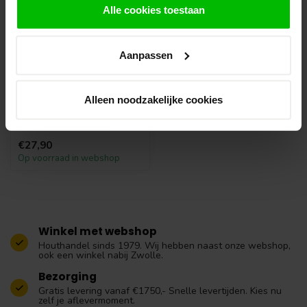
Alle cookies toestaan
Aanpassen
Handzaag
Alleen noodzakelijke cookies
€27,90
Op voorraad in webshop
Winkel met webshop
Houthandel sinds 1979. Wij hebben naast onze webshop,
ook een winkel nabij Zwolle.
Bezorging
Gratis levering vanaf €1750,- Snelle levertijden. Kies nu
zelf je aflevermoment.