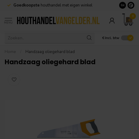
Goedkoopste
houthandel met eigen winkel
Geen minim
8.4
0
MENU
€
Incl. btw
Home
/
Handzaag oliegehard blad
Handzaag oliegehard blad