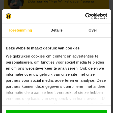
2.
Ga naar de “Mijn Winkelwagen” pagina.
3.
Rond de bestelling af waarbij je kiest voor
afhalen in de winkel. Vermeld in het
opmerkingen veld de gewenste afhaaldatum.
Toestemming
Details
Over
Let op!
Je krijgt van ons bericht wanneer jouw
bestelling gereed staat om af te halen. Wij
leggen bestellingen klaar en bestellen
Deze website maakt gebruik van cookies
eventueel artikelen die niet voorradig zijn bij
We gebruiken cookies om content en advertenties te
onze leverancier. Dit doen wij alleen wanneer
personaliseren, om functies voor social media te bieden
uw bestelling vooraf per iDeal voldaan is.
en om ons websiteverkeer te analyseren. Ook delen we
informatie over uw gebruik van onze site met onze
partners voor social media, adverteren en analyse. Deze
Recent bekeken
partners kunnen deze gegevens combineren met andere
informatie die u aan ze heeft verstrekt of die ze hebben
verzameld op basis van uw gebruik van hun services. U
gaat akkoord met onze cookies als u onze website blijft
gebruiken.