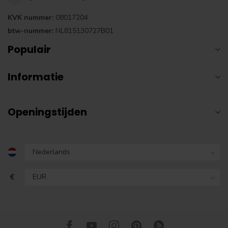
KVK nummer:
08017204
btw-nummer:
NL815130727B01
Populair
Informatie
Openingstijden
€