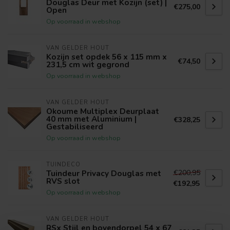
Douglas Deur met Kozijn (set) |
€275,00
Open
Op voorraad in webshop
VAN GELDER HOUT
Kozijn set opdek 56 x 115 mm x
€74,50
231,5 cm wit gegrond
Op voorraad in webshop
VAN GELDER HOUT
Okoume Multiplex Deurplaat
40 mm met Aluminium |
€328,25
Gestabiliseerd
Op voorraad in webshop
TUINDECO
€200,95
Tuindeur Privacy Douglas met
RVS slot
€192,95
Op voorraad in webshop
VAN GELDER HOUT
RSx Stijl en bovendorpel 54 x 67