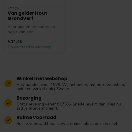
4TECX
Van gelder Hout
Grondverf
Voor binnen en buiten op
basis van een
waterverdunbare
€14,40
alkydhars-combinatie
Op voorraad in webshop
ben...
Winkel met webshop
Houthandel sinds 1979. Wij hebben naast onze webshop,
ook een winkel nabij Zwolle.
Bezorging
Gratis levering vanaf €1750,- Snelle levertijden. Kies nu
zelf je aflevermoment.
Ruime voorraad
Ruime voorraad hout: zowel online, als in onze winkel