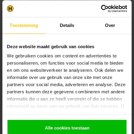
€81,35
mm
Op voorraad in webshop
Toestemming
Details
Over
Klantenservice
Heb je een vraag? Stel je vraag via onze chat,
Deze website maakt gebruik van cookies
bekijk onze
veelgestelde vragen
of neem
contact op met de
klantenservice
. Wij helpen u
We gebruiken cookies om content en advertenties te
graag verder met het samenstellen van uw
personaliseren, om functies voor social media te bieden
bestelling.
en om ons websiteverkeer te analyseren. Ook delen we
Afhalen en zeker weten dan uw
informatie over uw gebruik van onze site met onze
producten aanwezig zijn?:
partners voor social media, adverteren en analyse. Deze
1.
Voeg alle gewenste producten toe in de
partners kunnen deze gegevens combineren met andere
winkelwagen.
informatie die u aan ze heeft verstrekt of die ze hebben
2.
Ga naar de “Mijn Winkelwagen” pagina.
verzameld op basis van uw gebruik van hun services. U
gaat akkoord met onze cookies als u onze website blijft
3.
Rond de bestelling af waarbij je kiest voor
gebruiken.
afhalen in de winkel. Vermeld in het
Alle cookies toestaan
opmerkingen veld de gewenste afhaaldatum.