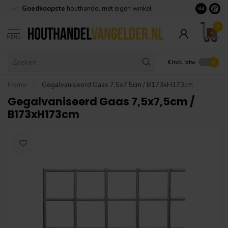
Goedkoopste
houthandel met eigen winkel
Geen minim
8.4
0
MENU
€
Incl. btw
Home
/
Gegalvaniseerd Gaas 7,5x7,5cm / B173xH173cm
Gegalvaniseerd Gaas 7,5x7,5cm /
B173xH173cm