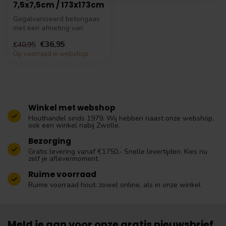
7,5x7,5cm / 173x173cm
Gegalvaniseerd betongaas
met een afmeting van
173x173cm. Gaaselement
€36,95
€40,95
zonder hout...
Op voorraad in webshop
Winkel met webshop
Houthandel sinds 1979. Wij hebben naast onze webshop,
ook een winkel nabij Zwolle.
Bezorging
Gratis levering vanaf €1750,- Snelle levertijden. Kies nu
zelf je aflevermoment.
Ruime voorraad
Ruime voorraad hout: zowel online, als in onze winkel
Meld je aan voor onze gratis nieuwsbrief.