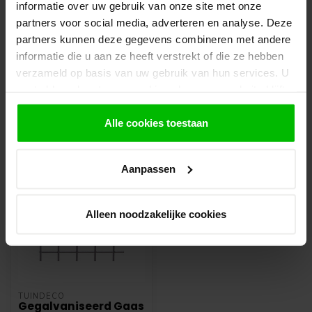
informatie over uw gebruik van onze site met onze
bestelling gereed staat om af te halen. Wij
leggen bestellingen klaar en bestellen
partners voor social media, adverteren en analyse. Deze
eventueel artikelen die niet voorradig zijn bij
partners kunnen deze gegevens combineren met andere
onze leverancier. Dit doen wij alleen wanneer
informatie die u aan ze heeft verstrekt of die ze hebben
uw bestelling vooraf per iDeal voldaan is.
verzameld op basis van uw gebruik van hun services. U
gaat akkoord met onze cookies als u onze website blijft
gebruiken.
Alle cookies toestaan
Recent bekeken
Aanpassen
-10%
Alleen noodzakelijke cookies
TUINDECO
Gegalvaniseerd Gaas