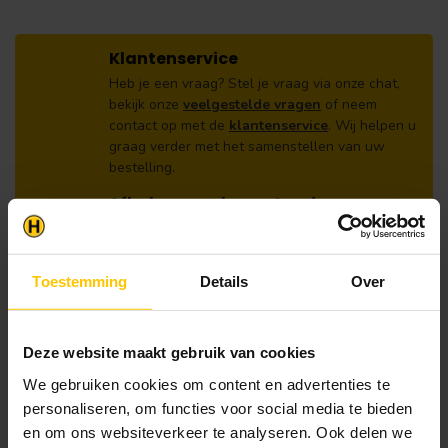
Klantenservice
Heb je een vraag? Stel je vraag via onze chat,
bekijk onze
veelgestelde vragen
of neem
contact op met de
klantenservice
. Wij helpen u
graag verder met het samenstellen van uw
bestelling.
Afhalen en zeker weten dan uw
producten aanwezig zijn?:
1.
Voeg alle gewenste producten toe in de
winkelwagen.
Toestemming
Details
Over
2.
Ga naar de “Mijn Winkelwagen” pagina.
3.
Rond de bestelling af waarbij je kiest voor
Deze website maakt gebruik van cookies
afhalen in de winkel. Vermeld in het
opmerkingen veld de gewenste afhaaldatum.
We gebruiken cookies om content en advertenties te
personaliseren, om functies voor social media te bieden
Let op!
en om ons websiteverkeer te analyseren. Ook delen we
Je krijgt van ons bericht wanneer jouw