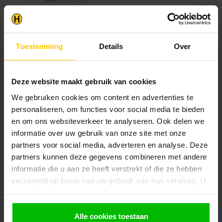
VAN GELDER
Nokstuk Retro Panel Mat -
€17,19
200cm
Op voorraad in webshop
Toestemming
Details
Over
Klantenservice
Heb je een vraag? Stel je vraag via onze chat,
Deze website maakt gebruik van cookies
bekijk onze
veelgestelde vragen
of neem
We gebruiken cookies om content en advertenties te
contact op met de
klantenservice
. Wij helpen u
personaliseren, om functies voor social media te bieden
graag verder met het samenstellen van uw
bestelling.
en om ons websiteverkeer te analyseren. Ook delen we
informatie over uw gebruik van onze site met onze
Afhalen en zeker weten dan uw
partners voor social media, adverteren en analyse. Deze
producten aanwezig zijn?:
1.
Voeg alle gewenste producten toe in de
partners kunnen deze gegevens combineren met andere
winkelwagen.
informatie die u aan ze heeft verstrekt of die ze hebben
verzameld op basis van uw gebruik van hun services. U
2.
Ga naar de “Mijn Winkelwagen” pagina.
gaat akkoord met onze cookies als u onze website blijft
gebruiken.
3.
Rond de bestelling af waarbij je kiest voor
afhalen in de winkel. Vermeld in het
Alle cookies toestaan