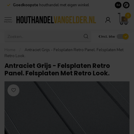
Goedkoopste
houthandel met eigen winkel
Geen minim
8.4
0
MENU
€
Incl. btw
Home
/
Antraciet Grijs - Felsplaten Retro Panel. Felsplaten Met
Retro Look.
Antraciet Grijs - Felsplaten Retro
Panel. Felsplaten Met Retro Look.