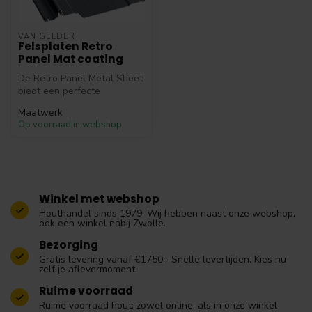
VAN GELDER
Felsplaten Retro
Panel Mat coating
De Retro Panel Metal Sheet
biedt een perfecte
combinatie van esthetiek en
Maatwerk
functi...
Op voorraad in webshop
Winkel met webshop
Houthandel sinds 1979. Wij hebben naast onze webshop,
ook een winkel nabij Zwolle.
Bezorging
Gratis levering vanaf €1750,- Snelle levertijden. Kies nu
zelf je aflevermoment.
Ruime voorraad
Ruime voorraad hout: zowel online, als in onze winkel