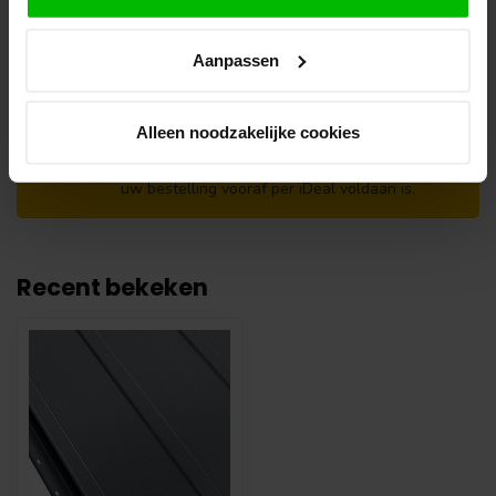
opmerkingen veld de gewenste afhaaldatum.
Let op!
Aanpassen
Je krijgt van ons bericht wanneer jouw
bestelling gereed staat om af te halen. Wij
leggen bestellingen klaar en bestellen
Alleen noodzakelijke cookies
eventueel artikelen die niet voorradig zijn bij
onze leverancier. Dit doen wij alleen wanneer
uw bestelling vooraf per iDeal voldaan is.
Recent bekeken