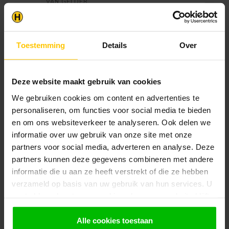
VAN GELDER
Nokstuk Retro Panel
€16,07
Op voorraad in webshop
Toestemming
Details
Over
Klantenservice
Heb je een vraag? Stel je vraag via onze chat,
Deze website maakt gebruik van cookies
bekijk onze
veelgestelde vragen
of neem
contact op met de
klantenservice
. Wij helpen u
We gebruiken cookies om content en advertenties te
graag verder met het samenstellen van uw
personaliseren, om functies voor social media te bieden
bestelling.
en om ons websiteverkeer te analyseren. Ook delen we
informatie over uw gebruik van onze site met onze
Afhalen en zeker weten dan uw
producten aanwezig zijn?:
partners voor social media, adverteren en analyse. Deze
1.
Voeg alle gewenste producten toe in de
partners kunnen deze gegevens combineren met andere
winkelwagen.
informatie die u aan ze heeft verstrekt of die ze hebben
verzameld op basis van uw gebruik van hun services. U
2.
Ga naar de “Mijn Winkelwagen” pagina.
gaat akkoord met onze cookies als u onze website blijft
3.
Rond de bestelling af waarbij je kiest voor
gebruiken.
afhalen in de winkel. Vermeld in het
Alle cookies toestaan
opmerkingen veld de gewenste afhaaldatum.