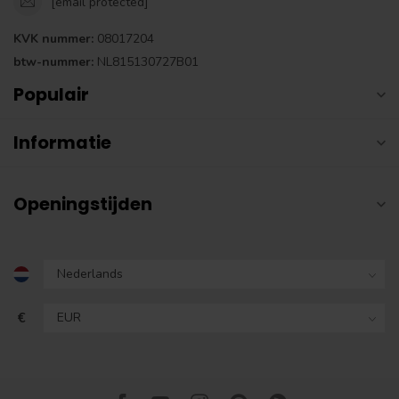
[email protected]
KVK nummer:
08017204
btw-nummer:
NL815130727B01
Populair
Informatie
Openingstijden
€