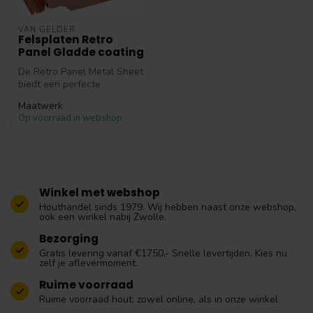
VAN GELDER
Felsplaten Retro
Panel Gladde coating
De Retro Panel Metal Sheet
biedt een perfecte
combinatie van esthetiek en
Maatwerk
functi...
Op voorraad in webshop
Winkel met webshop
Houthandel sinds 1979. Wij hebben naast onze webshop,
ook een winkel nabij Zwolle.
Bezorging
Gratis levering vanaf €1750,- Snelle levertijden. Kies nu
zelf je aflevermoment.
Ruime voorraad
Ruime voorraad hout: zowel online, als in onze winkel