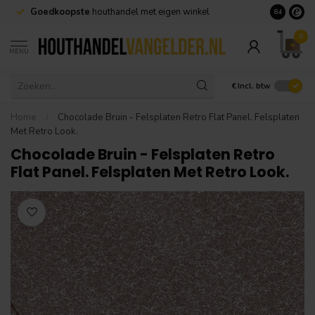
Goedkoopste
houthandel met eigen winkel
Geen minim
8.4
0
MENU
€
Incl. btw
Home
/
Chocolade Bruin - Felsplaten Retro Flat Panel. Felsplaten
Met Retro Look.
Chocolade Bruin - Felsplaten Retro
Flat Panel. Felsplaten Met Retro Look.