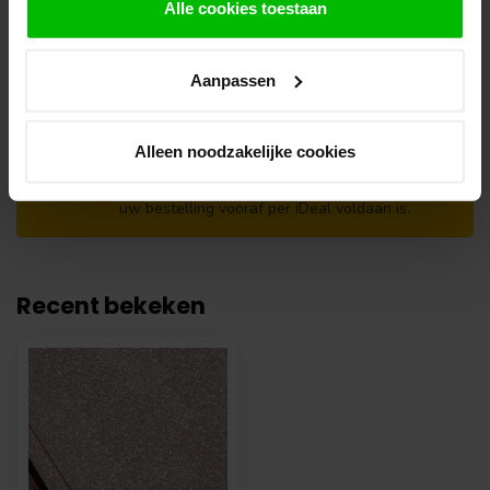
afhalen in de winkel. Vermeld in het
Alle cookies toestaan
opmerkingen veld de gewenste afhaaldatum.
Let op!
Aanpassen
Je krijgt van ons bericht wanneer jouw
bestelling gereed staat om af te halen. Wij
leggen bestellingen klaar en bestellen
Alleen noodzakelijke cookies
eventueel artikelen die niet voorradig zijn bij
onze leverancier. Dit doen wij alleen wanneer
uw bestelling vooraf per iDeal voldaan is.
Recent bekeken