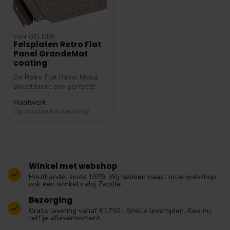
VAN GELDER
Felsplaten Retro Flat
Panel GrandeMat
coating
De Retro Flat Panel Metal
Sheet biedt een perfecte
combinatie van esthetiek en
Maatwerk
f...
Op voorraad in webshop
Winkel met webshop
Houthandel sinds 1979. Wij hebben naast onze webshop,
ook een winkel nabij Zwolle.
Bezorging
Gratis levering vanaf €1750,- Snelle levertijden. Kies nu
zelf je aflevermoment.