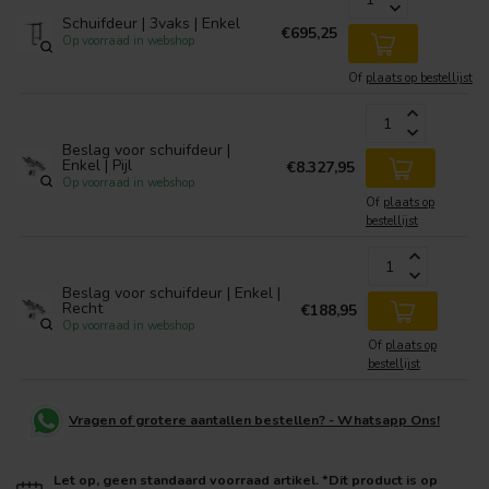
Schuifdeur | 3vaks | Enkel
€695,25
Op voorraad in webshop
Of
plaats op bestellijst
Beslag voor schuifdeur |
Enkel | Pijl
€8.327,95
Op voorraad in webshop
Of
plaats op
bestellijst
Beslag voor schuifdeur | Enkel |
Recht
€188,95
Op voorraad in webshop
Of
plaats op
bestellijst
Vragen of grotere aantallen bestellen? - Whatsapp Ons!
Let op, geen standaard voorraad artikel. *Dit product is op