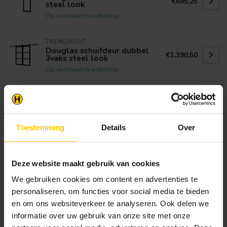
€695,25
steel look
Op voorraad in webshop
TRENDHOUT
Douglas schuifdeur dubbel
€1.390,50
3vaks steel look
Op voorraad in webshop
TRENDHOUT
Douglas schuifdeur dubbel
€1.360,84
4vaks steel look
Op voorraad in webshop
Toestemming
Details
Over
TRENDHOUT
Douglas schuifdeur enkel 4vaks
€695,25
Deze website maakt gebruik van cookies
steel look
Op voorraad in webshop
We gebruiken cookies om content en advertenties te
personaliseren, om functies voor social media te bieden
en om ons websiteverkeer te analyseren. Ook delen we
Klantenservice
informatie over uw gebruik van onze site met onze