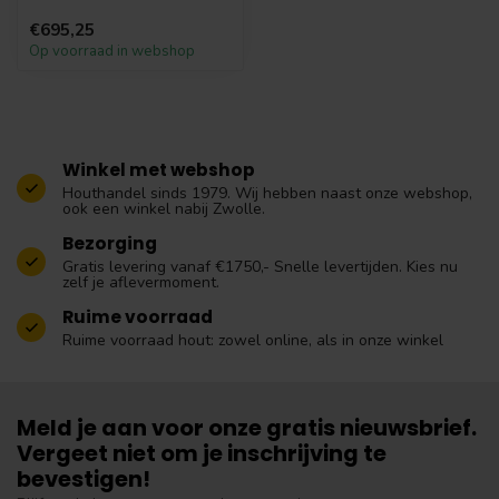
De deur is gemaakt van
€695,25
zwart g...
Op voorraad in webshop
Winkel met webshop
Houthandel sinds 1979. Wij hebben naast onze webshop,
ook een winkel nabij Zwolle.
Bezorging
Gratis levering vanaf €1750,- Snelle levertijden. Kies nu
zelf je aflevermoment.
Ruime voorraad
Ruime voorraad hout: zowel online, als in onze winkel
Meld je aan voor onze gratis nieuwsbrief.
Vergeet niet om je inschrijving te
bevestigen!