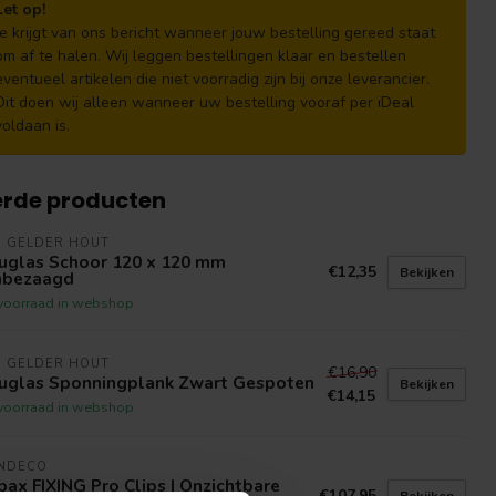
Let op!
Je krijgt van ons bericht wanneer jouw bestelling gereed staat
om af te halen. Wij leggen bestellingen klaar en bestellen
eventueel artikelen die niet voorradig zijn bij onze leverancier.
Dit doen wij alleen wanneer uw bestelling vooraf per iDeal
voldaan is.
erde producten
N GELDER HOUT
uglas Schoor 120 x 120 mm
€12,35
Bekijken
jnbezaagd
voorraad in webshop
N GELDER HOUT
€16,90
uglas Sponningplank Zwart Gespoten
Bekijken
€14,15
voorraad in webshop
INDECO
ax FIXING Pro Clips | Onzichtbare
€107,95
Bekijken