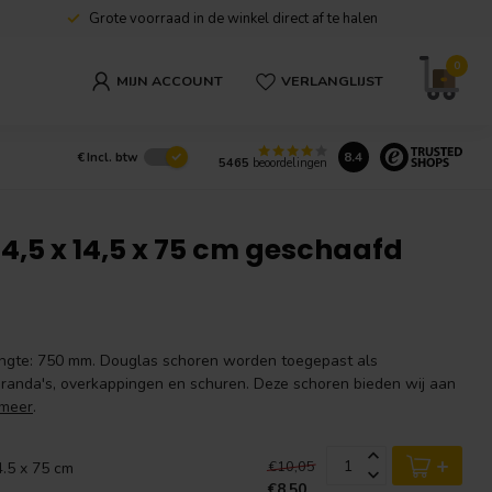
Grote voorraad in de winkel direct af te halen
0
MIJN ACCOUNT
VERLANGLIJST
8.4
€
Incl. btw
5465
beoordelingen
4,5 x 14,5 x 75 cm geschaafd
ngte: 750 mm. Douglas schoren worden toegepast als
 veranda's, overkappingen en schuren. Deze schoren bieden wij aan
 meer
.
+
€10,05
4.5 x 75 cm
€8,50