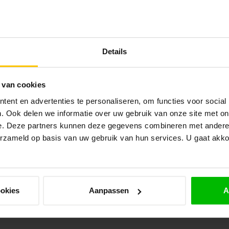
Mo
Op 
VA
Do
Details
Fi
Op 
 van cookies
VA
ent en advertenties te personaliseren, om functies voor social
Do
. Ook delen we informatie over uw gebruik van onze site met on
Op 
e. Deze partners kunnen deze gegevens combineren met andere i
erzameld op basis van uw gebruik van hun services. U gaat akk
TU
Do
Op 
ookies
Aanpassen
A
TU
Do
Op 