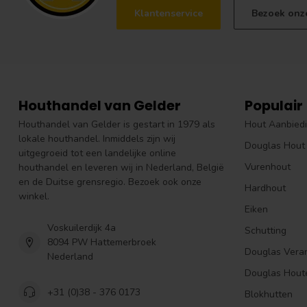
Klantenservice
Bezoek onz
Houthandel van Gelder
Populair
Houthandel van Gelder is gestart in 1979 als
Hout Aanbied
lokale houthandel. Inmiddels zijn wij
Douglas Hout
uitgegroeid tot een landelijke online
Vurenhout
houthandel en leveren wij in Nederland, België
en de Duitse grensregio. Bezoek ook onze
Hardhout
winkel.
Eiken
Voskuilerdijk 4a
Schutting
8094 PW Hattemerbroek
Douglas Vera
Nederland
Douglas Hout
+31 (0)38 - 376 0173
Blokhutten