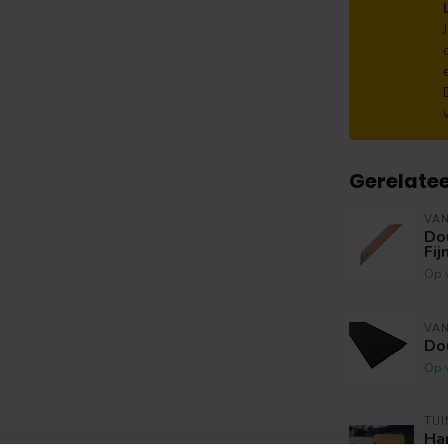
Gerelate
VA
Do
Fi
Op 
VA
Do
Op 
TU
Hap