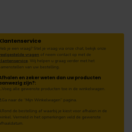
Klantenservice
Heb je een vraag? Stel je vraag via onze chat, bekijk onze
veelgestelde vragen
of neem contact op met de
klantenservice
. Wij helpen u graag verder met het
samenstellen van uw bestelling.
Afhalen en zeker weten dan uw producten
aanwezig zijn?:
1.
Voeg alle gewenste producten toe in de winkelwagen.
2.
Ga naar de “Mijn Winkelwagen” pagina.
3.
Rond de bestelling af waarbij je kiest voor afhalen in de
winkel. Vermeld in het opmerkingen veld de gewenste
afhaaldatum.