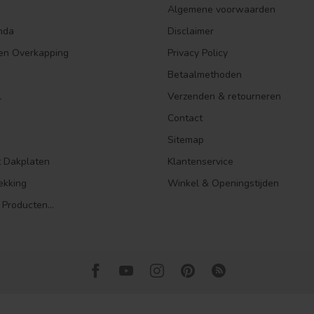
Algemene voorwaarden
nda
Disclaimer
en Overkapping
Privacy Policy
Betaalmethoden
l
Verzenden & retourneren
Contact
Sitemap
t Dakplaten
Klantenservice
ekking
Winkel & Openingstijden
 Producten...