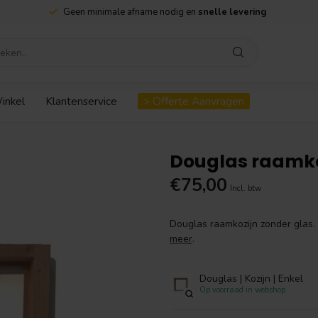
Geen minimale afname nodig en
snelle levering
inkel
Klantenservice
> Offerte Aanvragen
Douglas raamko
€75,00
Incl. btw
Douglas raamkozijn zonder glas.
meer
.
Douglas | Kozijn | Enkel
Op voorraad in webshop