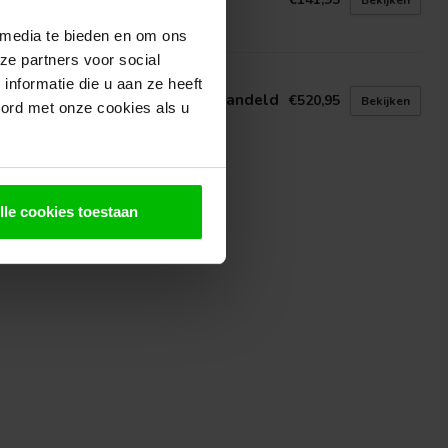
edes
voorraad in webshop
 media te bieden en om ons
ze partners voor social
ENDHOUT
nformatie die u aan ze heeft
uglas paneeldeur enkel onbehandeld
€520,95
Bekijken
oord met onze cookies als u
voorraad in webshop
lle cookies toestaan