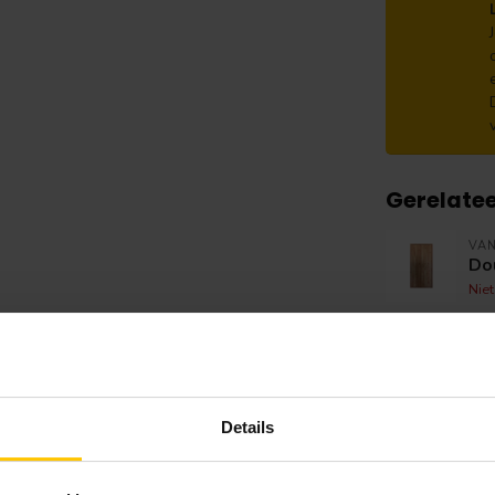
Gerelate
VA
Dou
Nie
TU
Vur
ro
Op 
Details
TU
Vur