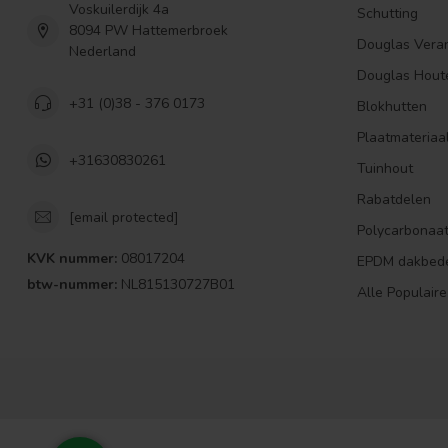
Voskuilerdijk 4a
Schutting
8094 PW Hattemerbroek
Douglas Vera
Nederland
Douglas Hout
+31 (0)38 - 376 0173
Blokhutten
Plaatmateriaa
+31630830261
Tuinhout
Rabatdelen
[email protected]
Polycarbonaa
KVK nummer:
08017204
EPDM dakbed
btw-nummer:
NL815130727B01
Alle Populaire