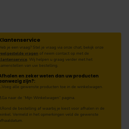
Klantenservice
Heb je een vraag? Stel je vraag via onze chat, bekijk onze
veelgestelde vragen
of neem contact op met de
klantenservice
. Wij helpen u graag verder met het
samenstellen van uw bestelling.
Afhalen en zeker weten dan uw producten
aanwezig zijn?:
1.
Voeg alle gewenste producten toe in de winkelwagen.
2.
Ga naar de “Mijn Winkelwagen” pagina.
3.
Rond de bestelling af waarbij je kiest voor afhalen in de
winkel. Vermeld in het opmerkingen veld de gewenste
afhaaldatum.