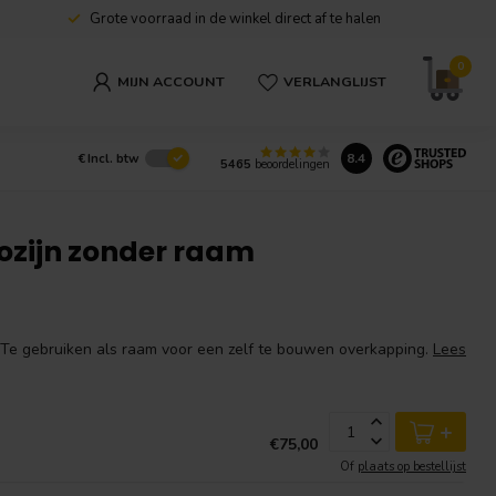
Grote voorraad in de winkel direct af te halen
0
MIJN ACCOUNT
VERLANGLIJST
8.4
€
Incl. btw
5465
beoordelingen
zijn zonder raam
 Te gebruiken als raam voor een zelf te bouwen overkapping.
Lees
+
€75,00
Of
plaats op bestellijst