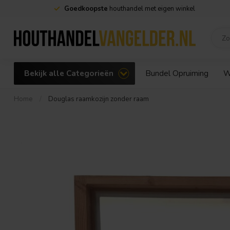
Goedkoopste
houthandel met eigen winkel
Bekijk alle Categorieën
Bundel Opruiming
W
Home
/
Douglas raamkozijn zonder raam