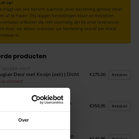
Let op!
Je krijgt van ons bericht wanneer jouw bestelling gereed staat
om af te halen. Wij leggen bestellingen klaar en bestellen
eventueel artikelen die niet voorradig zijn bij onze leverancier.
Dit doen wij alleen wanneer uw bestelling vooraf per iDeal
voldaan is.
erde producten
N GELDER HOUT
glas Deur met Kozijn (set) | Dicht
€275,00
Bekijken
t op voorraad
INDECO
en vast stalraam met kozijn en
€356,95
Bekijken
edes
voorraad in webshop
Over
INDECO
en uitzetraam W4 met kozijn en
€141,95
Bekijken